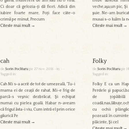
o găină, Indiferent de am sau nu o vină,
trebe absolut nimi
Ci doar că gelozia-ți dă fiori. Adică din
veche,aşa,un pic, Şi 
iubire foarte mare, Poți face câte-o
şuie. Ne-am buricat 
crimă pe minut, Precum
musai s-o luăm la no
Citeste mai mult →
Citeste mai mult →
cah
Folky
de
Sorin Poclitaru
pe
27 nov. 2016
•
in:
•
•
de
Sorin Poclitaru
pe
1
Tagged in:
Tagged in:
Cah Mi s-a acrit de tot de umezeală, ‘Tu-i
Folky E ca un Hap
mama ei de ceață de rahat, Mi-e frig de
Perdele şi papuci,ba
parcă-s veşnic dezbrăcat, Şi echipat
de țopăibi
numai cu pielea goală. Habar n-aveam
coadă,nas,lăbuțe,och
că frigul ăsta-i viu, Cum intră el prin orice
cu ochii plângăc
găurică Pe
pozează în cuminte,
Citeste mai mult →
plăcinte, Şi cel
Citeste mai mult →