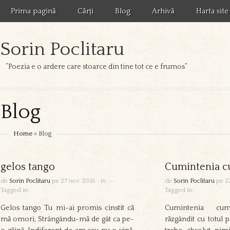
Prima pagină
Cărți
Blog
Arhivă
Harta site
Sorin Poclitaru
”Poezia e o ardere care stoarce din tine tot ce e frumos”
Blog
Home
» Blog
gelos tango
Cumintenia c
de
Sorin Poclitaru
pe
27 nov. 2016
•
in:
•
•
de
Sorin Poclitaru
pe
2
Tagged in:
Tagged in:
Gelos tango Tu mi-ai promis cinstit că
Cumintenia cum
mă omori, Strângându-mă de gât ca pe-
răzgândit cu totul 