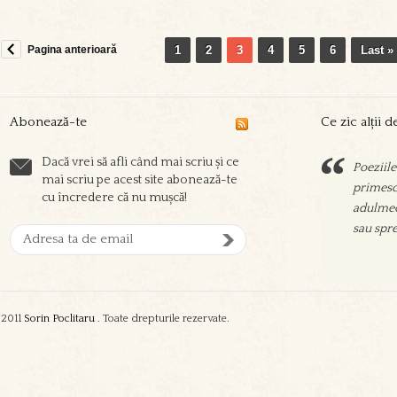
Pagina anterioară
1
2
3
4
5
6
Last »
Abonează-te
Ce zic alții 
Dacă vrei să afli când mai scriu și ce
Poeziile
Sorin sc
mai scriu pe acest site abonează-te
primesc 
prieteni
cu încredere că nu mușcă!
adulmec
aşeza su
sau spre
oamenil
zgura şi
2011
Sorin Poclitaru
. Toate drepturile rezervate.