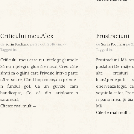
Criticului meu,Alex
Frustraciuni
de
Sorin Poclitaru
pe
28 oct. 2016
•
in:
•
•
de
Sorin Poclitaru
pe
2
Tagged in:
Tagged in:
Criticului meu care nu intelege glumele
Frustraciuni Mă sco
Să nu-nțelegi o glumă e nasol, Cred că te
postatori De mâțe ră
simți ca o găină care Priveşte într-o parte
alte creaturi
către soare, Când hop,cocoşu-o prinde-
blană,pene,pufi
n fundul gol. Ca un guvide cam
enervează,logic, c
handicapat, Ce dă din aripioare-n
veşnic la cafea, Pr
saramură,
n pana mea, Şi ăia î
Citeste mai mult →
Mă
Citeste mai mult →