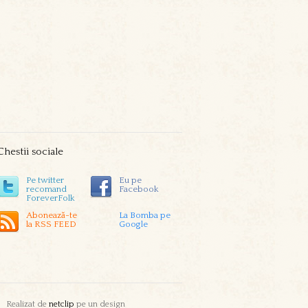
Chestii sociale
Pe twitter
Eu pe
recomand
Facebook
ForeverFolk
Abonează-te
La Bomba pe
la RSS FEED
Google
Realizat de
netclip
pe un design