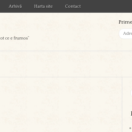
Arhivă
Harta site
Contact
Prime
tot ce e frumos”