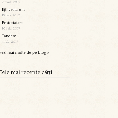
2 mart. 2017
Ejti veata mia
15 feb. 2017
Protestatara
10 feb. 2017
Tandem
4 feb. 2017
Vezi mai multe de pe blog »
Cele mai recente cărți