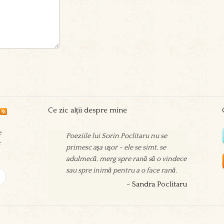
Ce zic alții despre mine
e
Poeziile lui Sorin Poclitaru nu se
Sorin scrie pentru sine, pentru
e
primesc aşa uşor - ele se simt, se
prieteni, din nevoia de a se dărui, de a
adulmecă, merg spre rană să o vindece
aşeza surâs şi înţelepciune în calea
sau spre inimă pentru a o face rană.
oamenilor sau pentru a se elibera de
zgura şi veninul problemelor zilnice.
- Sandra Poclitaru
- Ovidiu Mihăilescu