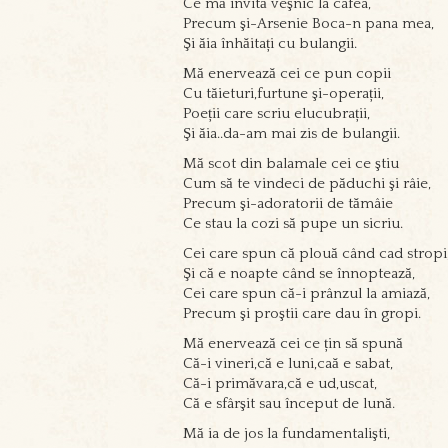
Ce mă invită veşnic la cafea,
Precum şi-Arsenie Boca-n pana mea,
Şi ăia înhăitați cu bulangii.
Mă enervează cei ce pun copii
Cu tăieturi,furtune şi-operații,
Poeții care scriu elucubrații,
Şi ăia..da-am mai zis de bulangii.
Mă scot din balamale cei ce ştiu
Cum să te vindeci de păduchi şi râie,
Precum şi-adoratorii de tămâie
Ce stau la cozi să pupe un sicriu.
Cei care spun că plouă când cad stropi
Şi că e noapte când se înnoptează,
Cei care spun că-i prânzul la amiază,
Precum şi proştii care dau în gropi.
Mă enervează cei ce țin să spună
Că-i vineri,că e luni,caă e sabat,
Că-i primăvara,că e ud,uscat,
Că e sfârşit sau început de lună.
Mă ia de jos la fundamentalişti,