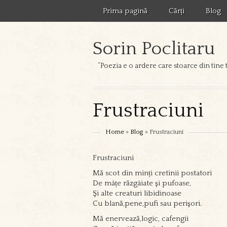
Prima pagină
Cărți
Blog
Sorin Poclitaru
”Poezia e o ardere care stoarce din tine 
Frustraciuni
Home
»
Blog
» Frustraciuni
Frustraciuni
Mă scot din minți cretinii postatori
De mâțe răzgâiate şi pufoase,
Şi alte creaturi libidinoase
Cu blană,pene,pufi sau perişori.
Mă enervează,logic, cafengii