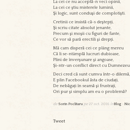
La cei ce nu acceptă-n veci opinii,
La cei ce ştiu misterele luminii,
Şi logic, sunt conduşi de complotişti.
Cretinii ce insistă că-s deştepți,
Şi scriu citate absolut jenante,
Precum şi moşii cu figuri de fante,
Ce vor să pară erectili şi drepți.
Mă cam disperă cei ce plâng mereu
Că li se-ntâmplă lucruri dubioase,
Plini de înverşunare şi angoase,
Şi-ntr-un conflict direct cu Dumnezeu
Deci cred că sunt cumva într-o dilemă,
E plin Facebookul ăsta de ciudați,
De nebăgați în seamă şi frustrați,
Ori pur şi simplu am eu o problemă?
de
Sorin Poclitaru
pe
27 oct. 2016
în
Blog
•
Nic
Tweet