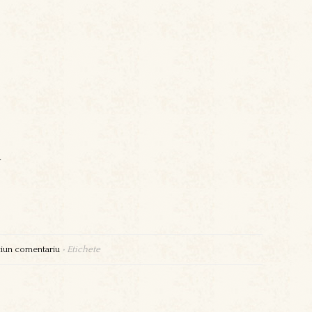
.
iun comentariu
•
Etichete