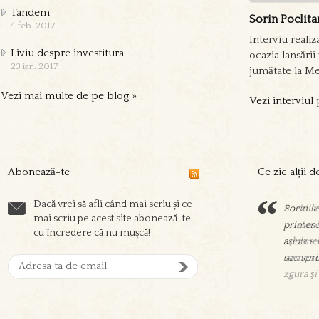
Tandem
Sorin Poclita
4 feb. 2017
Interviu reali
Liviu despre investitura
ocazia lansării
23 ian. 2017
jumătate la Me
Vezi mai multe de pe blog »
Vezi interviul
Abonează-te
Ce zic alții 
Dacă vrei să afli când mai scriu și ce
Sorin sc
mai scriu pe acest site abonează-te
prieteni
cu încredere că nu mușcă!
aşeza su
oamenil
zgura şi