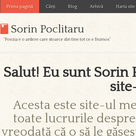
Prima pagină
Cărți
Blog
Arhivă
Harta site
Sorin Poclitaru
”Poezia e o ardere care stoarce din tine tot ce e frumos”
Salut! Eu sunt Sorin 
site
Acesta este site-ul meu
toate lucrurile desp
vreodată că o să le găseș