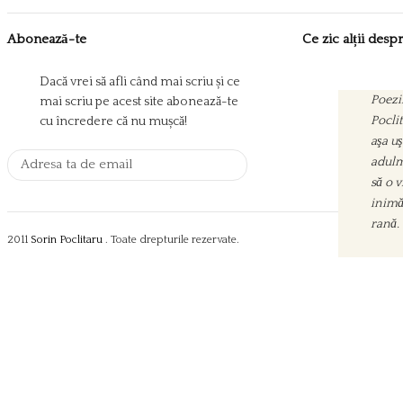
Abonează-te
Ce zic alții des
Dacă vrei să afli când mai scriu și ce
Poezii
mai scriu pe acest site abonează-te
Pocli
cu încredere că nu mușcă!
aşa uş
adulm
să o 
inimă
rană.
2011
Sorin Poclitaru
. Toate drepturile rezervate.