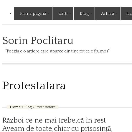
Prima pagină
Cărți
Blog
Arhivă
Har
Sorin Poclitaru
”Poezia e o ardere care stoarce din tine tot ce e frumos”
Protestatara
Home
»
Blog
» Protestatara
Război ce ne mai trebe,că în rest
Aveam de toate,chiar cu prisosință,