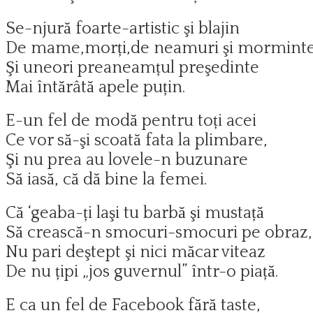
Se-njură foarte-artistic şi blajin
De mame,morți,de neamuri şi morminte
Şi uneori preaneamțul preşedinte
Mai întărâtă apele puțin.
E-un fel de modă pentru toți acei
Ce vor să-şi scoată fata la plimbare,
Şi nu prea au lovele-n buzunare
Să iasă, că dă bine la femei.
Că ‘geaba-ți laşi tu barbă şi mustață
Să crească-n smocuri-smocuri pe obraz,
Nu pari deştept şi nici măcar viteaz
De nu țipi „jos guvernul” într-o piață.
E ca un fel de Facebook fără taste,