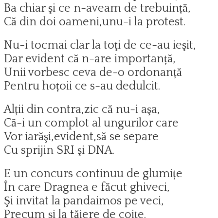
Ba chiar şi ce n-aveam de trebuință,
Că din doi oameni,unu-i la protest.
Nu-i tocmai clar la toţi de ce-au ieşit,
Dar evident că n-are importanță,
Unii vorbesc ceva de-o ordonanță
Pentru hoțoii ce s-au dedulcit.
Alții din contra,zic că nu-i aşa,
Că-i un complot al ungurilor care
Vor iarăşi,evident,să se separe
Cu sprijin SRI şi DNA.
E un concurs continuu de glumițe
În care Dragnea e făcut ghiveci,
Şi invitat la pandaimos pe veci,
Precum şi la tăiere de coițe.