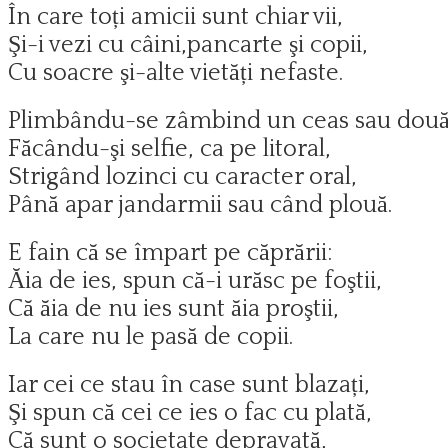
În care toți amicii sunt chiar vii,
Şi-i vezi cu câini,pancarte şi copii,
Cu soacre şi-alte vietăți nefaste.
Plimbându-se zâmbind un ceas sau două
Făcându-şi selfie, ca pe litoral,
Strigând lozinci cu caracter oral,
Până apar jandarmii sau când plouă.
E fain că se împart pe căprării:
Ăia de ies, spun că-i urăsc pe foştii,
Că ăia de nu ies sunt ăia proştii,
La care nu le pasă de copii.
Iar cei ce stau în case sunt blazați,
Şi spun că cei ce ies o fac cu plată,
Că sunt o societate depravată,