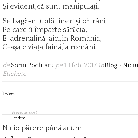
Şi evident,că sunt manipulați.
Se bagă-n luptă tineri şi bătrâni
Pe care îi împarte sărăcia,
E-adrenalină-aici,în România,
C-aşa e viața,faină,la români.
de
Sorin Poclitaru
pe
10 feb. 2017
în
Blog
•
Nici
Etichete
Tweet
Previous post
Tandem
Nicio părere până acum