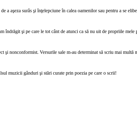
, de a aşeza surâs şi înţelepciune în calea oamenilor sau pentru a se elib
m îndrăgit şi pe care le tot cânt de atunci ca să nu uit de propriile mele 
rect şi nonconformist. Versurile sale m-au determinat să scriu mai multă 
ul muzicii gânduri şi stări curate prin poezia pe care o scrii!