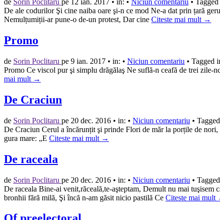
de
Sorin Poclitaru
pe
12 ian. 2017
•
in:
•
Niciun comentariu
•
Tagged 
De ale codurilor Şi cine naiba oare şi-n ce mod Ne-a dat prin țară geru
Nemulțumiții-ar pune-o de-un protest, Dar cine
Citeste mai mult →
Promo
de
Sorin Poclitaru
pe
9 ian. 2017
•
in:
•
Niciun comentariu
•
Tagged i
Promo Ce viscol pur şi simplu drăgălaş Ne suflă-n ceafă de trei zile-n
mai mult →
De Craciun
de
Sorin Poclitaru
pe
20 dec. 2016
•
in:
•
Niciun comentariu
•
Tagged 
De Craciun Cerul a încărunțit şi prinde Flori de măr la porțile de nori,
gura mare: „E
Citeste mai mult →
De raceala
de
Sorin Poclitaru
pe
20 dec. 2016
•
in:
•
Niciun comentariu
•
Tagged 
De raceala Bine-ai venit,răceală,te-aşteptam, Demult nu mai tuşisem c
bronhii fără milă, Şi încă n-am găsit nicio pastilă Ce
Citeste mai mult
Of preelectoral