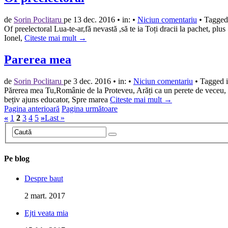
de
Sorin Poclitaru
pe
13 dec. 2016
•
in:
•
Niciun comentariu
•
Tagged 
Of preelectoral Lua-te-ar,fă nevastă ,să te ia Toți dracii la pachet, pl
Ionel,
Citeste mai mult →
Parerea mea
de
Sorin Poclitaru
pe
3 dec. 2016
•
in:
•
Niciun comentariu
•
Tagged i
Părerea mea Tu,Românie de la Proteveu, Arăți ca un perete de veceu, C
bețiv ajuns educator, Spre marea
Citeste mai mult →
Pagina anterioară
Pagina următoare
«
1
2
3
4
5
»
Last »
Pe blog
Despre baut
2 mart. 2017
Ejti veata mia