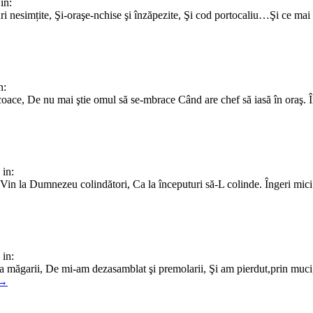
in:
ri nesimțite, Şi-oraşe-nchise şi înzăpezite, Şi cod portocaliu…Şi ce mai 
n:
coace, De nu mai ştie omul să se-mbrace Când are chef să iasă în oraş. În
in:
 Vin la Dumnezeu colindători, Ca la începuturi să-L colinde. Îngeri mici ş
in:
a măgarii, De mi-am dezasamblat şi premolarii, Şi am pierdut,prin muci,
 →