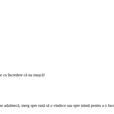
-te cu încredere că nu mușcă!
, se adulmecă, merg spre rană să o vindece sau spre inimă pentru a o fac