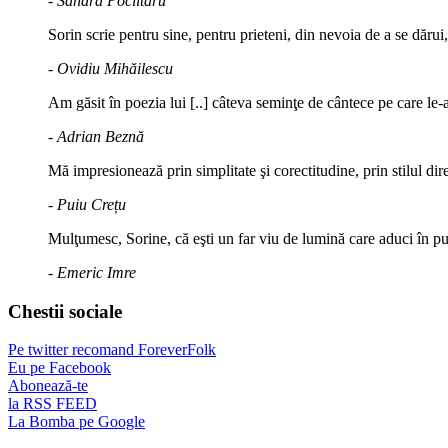
- Sandra Poclitaru
Sorin scrie pentru sine, pentru prieteni, din nevoia de a se dărui
- Ovidiu Mihăilescu
Am găsit în poezia lui [..] câteva seminţe de cântece pe care le-a
- Adrian Beznă
Mă impresionează prin simplitate şi corectitudine, prin stilul di
- Puiu Crețu
Mulţumesc, Sorine, că eşti un far viu de lumină care aduci în puls
- Emeric Imre
Chestii sociale
Pe twitter recomand ForeverFolk
Eu pe Facebook
Abonează-te
la RSS FEED
La Bomba pe Google