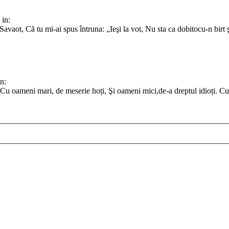
in:
us Savaot, Că tu mi-ai spus întruna: „Ieşi la vot, Nu sta ca dobitocu-n bir
n:
u oameni mari, de meserie hoți, Şi oameni mici,de-a dreptul idioți. Cu