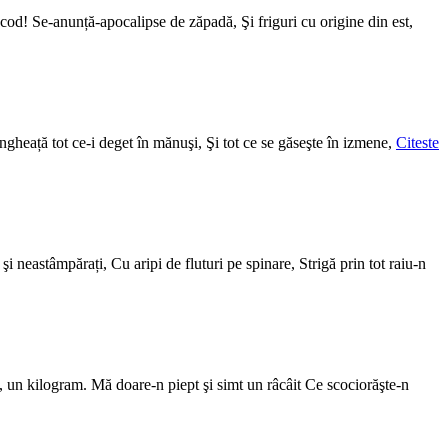
cod! Se-anunță-apocalipse de zăpadă, Şi friguri cu origine din est,
gheață tot ce-i deget în mănuşi, Şi tot ce se găseşte în izmene,
Citeste
i neastâmpărați, Cu aripi de fluturi pe spinare, Strigă prin tot raiu-n
 un kilogram. Mă doare-n piept şi simt un râcâit Ce scociorăşte-n