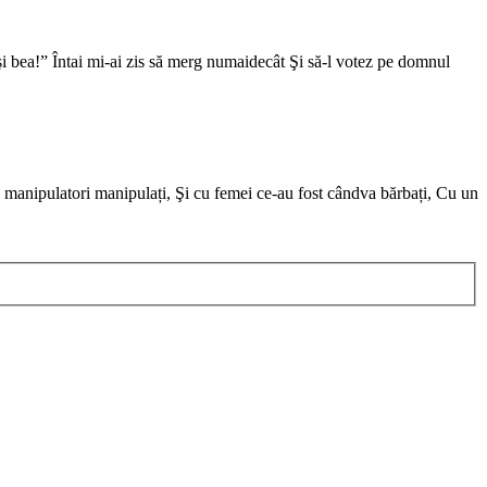
t şi bea!” Întai mi-ai zis să merg numaidecât Şi să-l votez pe domnul
 manipulatori manipulați, Şi cu femei ce-au fost cândva bărbați, Cu un