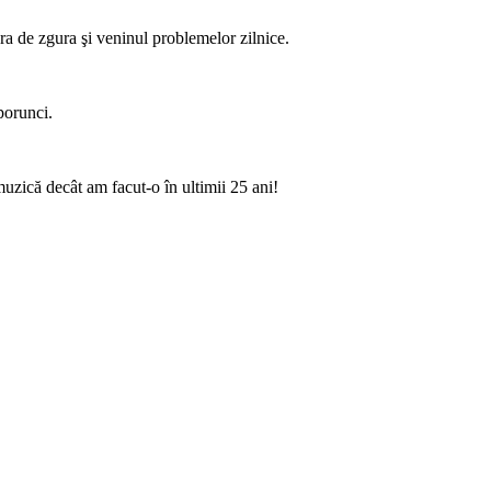
era de zgura şi veninul problemelor zilnice.
porunci.
muzică decât am facut-o în ultimii 25 ani!