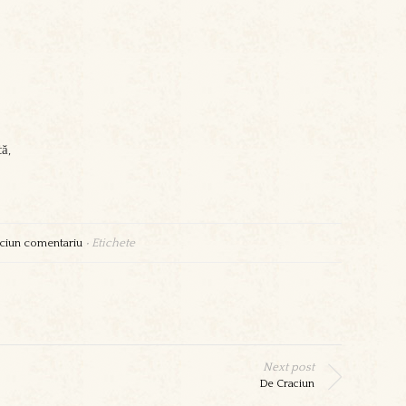
ă,
ciun comentariu
•
Etichete
Next post
De Craciun