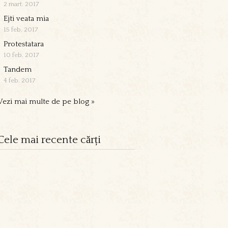
2 mart. 2017
Ejti veata mia
15 feb. 2017
Protestatara
10 feb. 2017
Tandem
4 feb. 2017
Vezi mai multe de pe blog »
Cele mai recente cărți