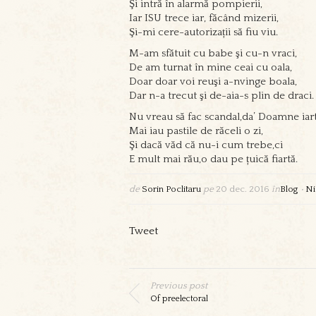
Şi intră în alarmă pompierii,
Iar ISU trece iar, făcând mizerii,
Şi-mi cere-autorizații să fiu viu.
M-am sfătuit cu babe şi cu-n vraci,
De am turnat în mine ceai cu oala,
Doar doar voi reuşi a-nvinge boala,
Dar n-a trecut şi de-aia-s plin de draci.
Nu vreau să fac scandal,da’ Doamne iart
Mai iau pastile de răceli o zi,
Şi dacă văd că nu-i cum trebe,ci
E mult mai rău,o dau pe țuică fiartă.
de
Sorin Poclitaru
pe
20 dec. 2016
în
Blog
•
Ni
Tweet
Previous post
Of preelectoral