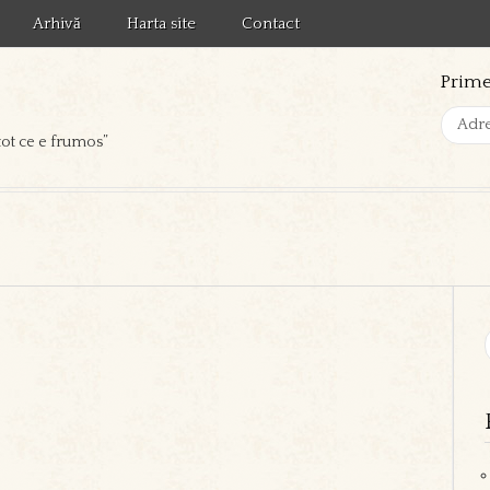
Arhivă
Harta site
Contact
Prime
tot ce e frumos”