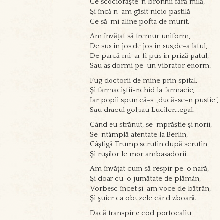
Ce scociorăşte-n bronhii fără milă,
Şi încă n-am găsit nicio pastilă
Ce să-mi aline pofta de murit.
Am învățat să tremur uniform,
De sus în jos,de jos în sus,de-a latul,
De parcă mi-ar fi pus în priză patul,
Sau aş dormi pe-un vibrator enorm.
Fug doctorii de mine prin spital,
Şi farmaciştii-nchid la farmacie,
Iar popii spun că-s „ducă-se-n pustie”,
Sau dracul gol,sau Lucifer…egal.
Când eu strănut, se-mprăştie şi norii,
Se-ntâmplă atentate la Berlin,
Câştigă Trump scrutin după scrutin,
Şi ruşilor le mor ambasadorii.
Am învățat cum să respir pe-o nară,
Şi doar cu-o jumătate de plămân,
Vorbesc încet şi-am voce de bătrân,
Şi şuier ca obuzele când zboară.
Dacă transpir,e cod portocaliu,