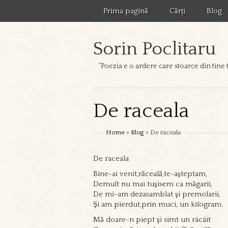
Prima pagină
Cărți
Blog
Sorin Poclitaru
”Poezia e o ardere care stoarce din tine 
De raceala
Home
»
Blog
» De raceala
De raceala
Bine-ai venit,răceală,te-aşteptam,
Demult nu mai tuşisem ca măgarii,
De mi-am dezasamblat şi premolarii,
Şi am pierdut,prin muci, un kilogram.
Mă doare-n piept şi simt un râcâit