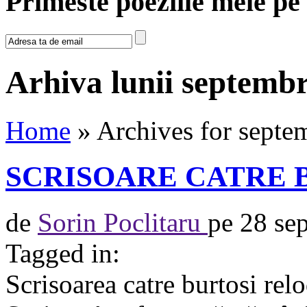
Primeste poeziile mele pe
Arhiva lunii septembr
Home
» Archives for septe
SCRISOARE CATRE 
de
Sorin Poclitaru
pe
28 se
Tagged in:
Scrisoarea catre burtosi rel