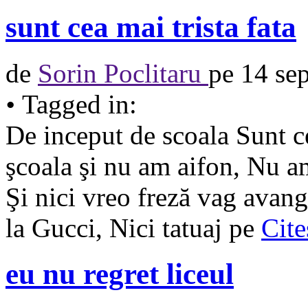
sunt cea mai trista fata
de
Sorin Poclitaru
pe
14 se
•
Tagged in:
De inceput de scoala Sunt ce
şcoala şi nu am aifon, Nu a
Şi nici vreo freză vag avan
la Gucci, Nici tatuaj pe
Cit
eu nu regret liceul