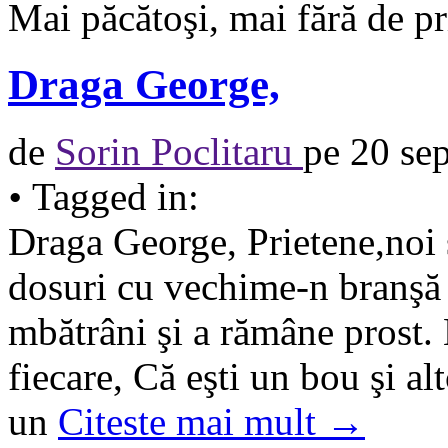
Mai păcătoşi, mai fără de p
Draga George,
de
Sorin Poclitaru
pe
20 se
•
Tagged in:
Draga George, Prietene,noi ş
dosuri cu vechime-n branşă 
mbătrâni şi a rămâne prost. 
fiecare, Că eşti un bou şi a
un
Citeste mai mult →