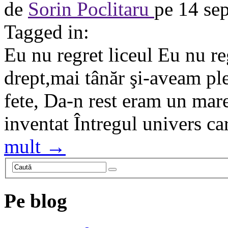
de
Sorin Poclitaru
pe
14 se
Tagged in:
Eu nu regret liceul Eu nu re
drept,mai tânăr şi-aveam ple
fete, Da-n rest eram un mar
inventat Întregul univers c
mult →
Pe blog