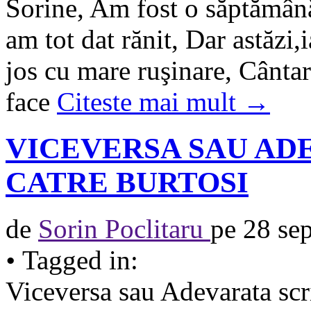
Sorine, Am fost o săptămână
am tot dat rănit, Dar astăzi,i
jos cu mare ruşinare, Cântar
face
Citeste mai mult →
VICEVERSA SAU AD
CATRE BURTOSI
de
Sorin Poclitaru
pe
28 se
•
Tagged in:
Viceversa sau Adevarata scr