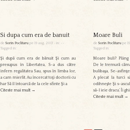
Si dupa cum era de banuit
Moare Buli
de
Sorin Poclitaru
pe
19 aug. 2013
•
in:
•
•
de
Sorin Poclitaru
pe
1
Tagged in:
Tagged in:
Şi după cum era de bănuit Şi cum au
Moare buli? Plâng ţ
presupus în Libertatea, S-a dus către
De le tremură căma
infern regalitatea Sau, spus în limba lor,
bulibaşa, Se-asfinţ
a cam mierlit. Au încercat toţi doctorii cu
A plecat la turci s
har Să îl întoarcă de la cele sfinte Şi a
odihneşte Şi s-ascul
Citeste mai mult →
să-l ieie dracu’. Îi g
Citeste mai mult →