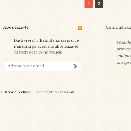
1
2
Abonează-te
Ce zic alții 
Dacă vrei să afli când mai scriu și ce
Poeziile
Sorin sc
mai scriu pe acest site abonează-te
primesc 
prieteni
cu încredere că nu mușcă!
adulmec
aşeza su
sau spre
oamenil
zgura şi
2011
Sorin Poclitaru
. Toate drepturile rezervate.