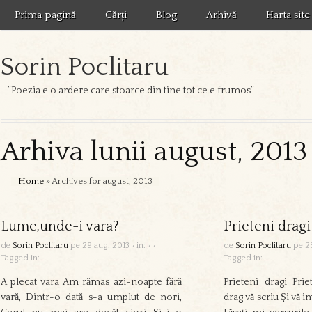
Prima pagină
Cărți
Blog
Arhivă
Harta site
Sorin Poclitaru
”Poezia e o ardere care stoarce din tine tot ce e frumos”
Arhiva lunii august, 2013
Home
» Archives for august, 2013
Lume,unde-i vara?
Prieteni dragi
de
Sorin Poclitaru
pe
29 aug. 2013
•
in:
•
•
de
Sorin Poclitaru
pe
2
Tagged in:
Tagged in:
A plecat vara Am rămas azi-noapte fără
Prieteni dragi Pri
vară, Dintr-o dată s-a umplut de nori,
drag vă scriu Şi vă i