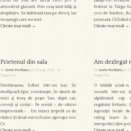
Cerul nu mai are decât ciori Şi-i o
Lăsaţi-mi versurile
atmosferă glaciară. Prin oraş sunt bălţi şi
festival la Târgu-J
despărţire, Se dublează taxa pe divorţ, Iar
voci de bariton, Ba 
moşnegii care nu sunt
jurizează, Că folkul 
Citeste mai mult →
Citeste mai mult →
Prietenul din sala
Am dezlegat 
de
Sorin Poclitaru
pe
24 aug. 2013
•
in:
•
•
de
Sorin Poclitaru
pe
2
Tagged in:
Tagged in:
Întotdeauna, folkul, într-un bar, Se
O lebădă ucisă-n c
desfăşoară tipic româneşte, În aburii de
moartă într-un b
mici şi borş de peşte Sau, după caz,
săptămână cap d
creveţi şi caviar… Pe scenă – de-obicei
regatului britanic. 
improvizată – , Un mixer jerpelit ca de
supoziţii Iscate d
război Şi două microfoane-aproape noi,
rating mare la t
Ce
interpelări către poli
Citeste mai mult →
Citeste mai mult →