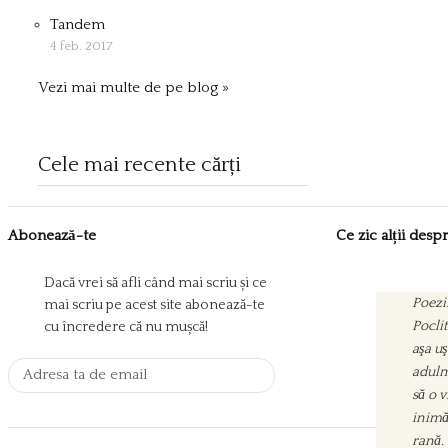
Tandem
4 feb. 2017
Vezi mai multe de pe blog »
Cele mai recente cărți
Abonează-te
Ce zic alții des
Dacă vrei să afli când mai scriu și ce
Poezii
Sorin
mai scriu pe acest site abonează-te
Pocli
pentr
cu încredere că nu mușcă!
aşa uş
nevoia
adulm
aşeza 
să o 
în ca
inimă
pentr
rană.
zgura