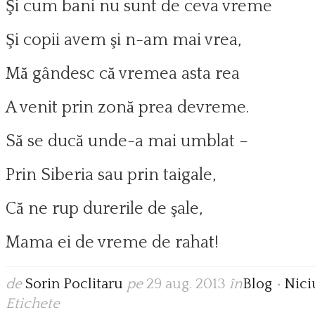
Şi cum bani nu sunt de ceva vreme
Şi copii avem şi n-am mai vrea,
Mă gândesc că vremea asta rea
A venit prin zonă prea devreme.
Să se ducă unde-a mai umblat –
Prin Siberia sau prin taigale,
Că ne rup durerile de şale,
Mama ei de vreme de rahat!
de
Sorin Poclitaru
pe
29 aug. 2013
în
Blog
•
Nici
Etichete