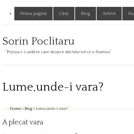
Prima pagină
Cărți
Blog
Arhivă
Har
Sorin Poclitaru
”Poezia e o ardere care stoarce din tine tot ce e frumos”
Lume,unde-i vara?
Home
»
Blog
» Lume,unde-i vara?
A plecat vara