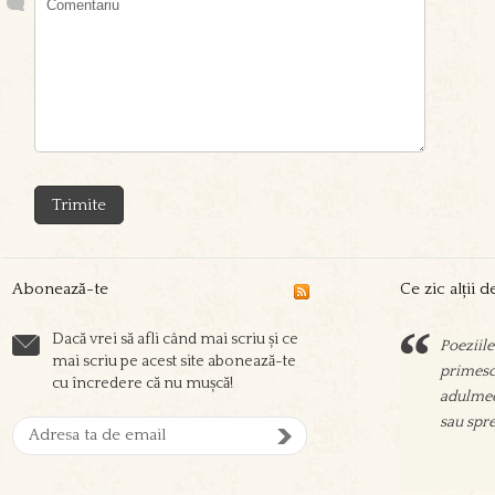
Abonează-te
Ce zic alții 
Dacă vrei să afli când mai scriu și ce
Poeziile
Sorin sc
mai scriu pe acest site abonează-te
primesc 
prieteni
cu încredere că nu mușcă!
adulmec
aşeza su
sau spre
oamenil
zgura şi