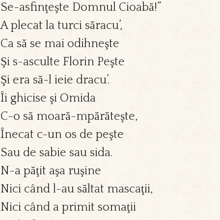
Se-asfinţeşte Domnul Cioabă!”
A plecat la turci săracu’,
Ca să se mai odihneşte
Şi s-asculte Florin Peşte
Şi era să-l ieie dracu’.
Îi ghicise şi Omida
C-o să moară-mpărăteşte,
Înecat c-un os de peşte
Sau de sabie sau sida.
N-a păţit aşa ruşine
Nici când l-au săltat mascaţii,
Nici când a primit somaţii