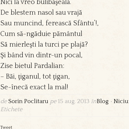
Nici la vreo bulibăşeală.
De blestem nasol sau vrajă
Sau muncind, ferească Sfântu’!,
Cum să-ngăduie pământul
Să mierleşti la turci pe plajă?
Şi bând vin dintr-un pocal,
Zise bietul Pardalian:
– Băi, ţiganul, tot ţigan,
Se-înecă exact la mal!
de
Sorin Poclitaru
pe
15 aug. 2013
în
Blog
•
Niciu
Etichete
Tweet