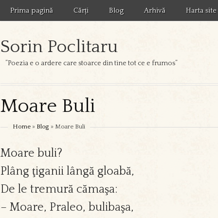
Prima pagină
Cărți
Blog
Arhivă
Harta site
Sorin Poclitaru
”Poezia e o ardere care stoarce din tine tot ce e frumos”
Moare Buli
Home
»
Blog
» Moare Buli
Moare buli?
Plâng ţiganii lângă gloabă,
De le tremură cămaşa:
– Moare, Praleo, bulibaşa,