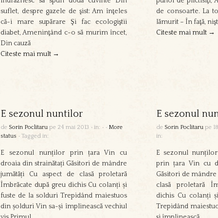
îndrăznesc să spun două cuvinte Din
puhoi de plictisiţi, 
suflet, despre gazele de şist: Am înţeles
de consoarte. La t
că-i mare supărare Şi fac ecologiştii
lămurit – În faţă, ni
diabet, Ameninţând c-o să murim încet,
Citeste mai mult →
Din cauză
Citeste mai mult →
E sezonul nuntilor
E sezonul nun
de
Sorin Poclitaru
pe
24 mai 2013
•
in:
•
•
More
de
Sorin Poclitaru
pe
1
status
•
Tagged in:
in:
E sezonul nunților prin țara Vin cu
E sezonul nunților
droaia din strainătați Găsitori de mândre
prin țara Vin cu dr
jumătăți Cu aspect de clasă proletară
Găsitori de mândre 
Îmbrăcate după greu dichis Cu colanți și
clasă proletară Î
fuste de la solduri Trepidând maiestuos
dichis Cu colanți ș
din șolduri Vin sa-și împlinească vechiul
Trepidând maiestuos
vis Primul
și împlinească