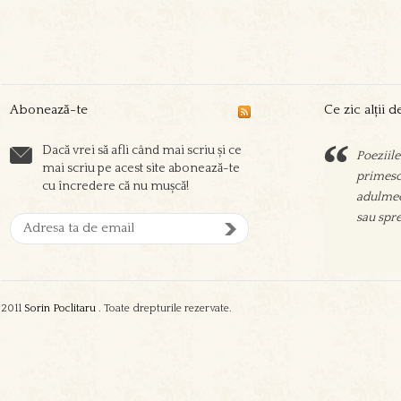
Abonează-te
Ce zic alții 
Dacă vrei să afli când mai scriu și ce
Poeziile
Sorin sc
mai scriu pe acest site abonează-te
primesc 
prieteni
cu încredere că nu mușcă!
adulmec
aşeza su
sau spre
oamenil
zgura şi
2011
Sorin Poclitaru
. Toate drepturile rezervate.