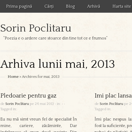
Prima pagină
Cărți
Blog
Arhivă
Harta site
Sorin Poclitaru
”Poezia e o ardere care stoarce din tine tot ce e frumos”
Arhiva lunii mai, 2013
Home
» Archives for mai, 2013
Pledoarie pentru gaz
Imi plac lansa
de
Sorin Poclitaru
pe
24 mai 2013
•
in:
•
•
de
Sorin Poclitaru
pe
2
Tagged in:
Tagged in:
Eu nu mă simt vreun fel de specialist În
Îmi plac nespus la
mine, cariere, zăcăminte, Dar
fost la suficiente, p