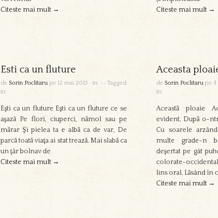
Citeste mai mult →
Citeste mai mult →
Esti ca un fluture
Aceasta ploai
de
Sorin Poclitaru
pe
12 mai 2013
•
in:
•
•
Tagged
de
Sorin Poclitaru
pe
4
in:
in:
Eşti ca un fluture Eşti ca un fluture ce se
Această ploaie Ac
aşază Pe flori, ciuperci, nămol sau pe
evident, După o-ntr
mărar Şi pielea ta e albă ca de var, De
Cu soarele arzând
parcă toată viaţa ai stat trează. Mai slabă ca
multe grade-n bi
un ţâr bolnav de
deşertat pe gât puh
Citeste mai mult →
colorate-occidental,
lins oral, Lăsând în 
Citeste mai mult →