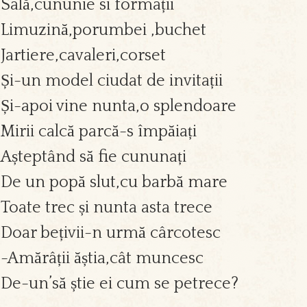
Sală,cununie si formații
Limuzină,porumbei ,buchet
Jartiere,cavaleri,corset
Și-un model ciudat de invitații
Și-apoi vine nunta,o splendoare
Mirii calcă parcă-s împăiați
Așteptând să fie cununați
De un popă slut,cu barbă mare
Toate trec și nunta asta trece
Doar bețivii-n urmă cârcotesc
-Amărâții ăștia,cât muncesc
De-un’să știe ei cum se petrece?