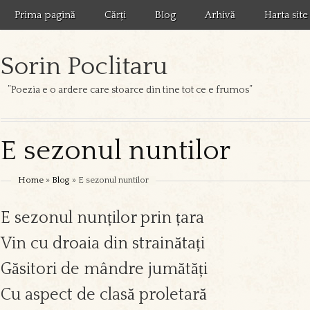
Prima pagină
Cărți
Blog
Arhivă
Harta site
Sorin Poclitaru
”Poezia e o ardere care stoarce din tine tot ce e frumos”
E sezonul nuntilor
Home
»
Blog
» E sezonul nuntilor
E sezonul nunților prin țara
Vin cu droaia din strainătați
Găsitori de mândre jumătăți
Cu aspect de clasă proletară