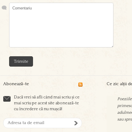
Abonează-te
Ce zic alții 
Dacă vrei să afli când mai scriu și ce
Poeziile
Sorin sc
mai scriu pe acest site abonează-te
primesc 
prieteni
cu încredere că nu mușcă!
adulmec
aşeza su
sau spre
oamenil
zgura şi