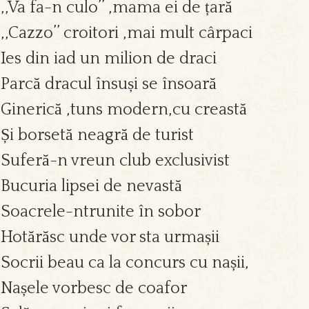
,,Va fa-n culo’’ ,mama ei de țară
,,Cazzo’’ croitori ,mai mult cârpaci
Ies din iad un milion de draci
Parcă dracul însuși se însoară
Ginerică ,tuns modern,cu creastă
Și borsetă neagră de turist
Suferă-n vreun club exclusivist
Bucuria lipsei de nevastă
Soacrele-ntrunite în sobor
Hotărăsc unde vor sta urmașii
Socrii beau ca la concurs cu nașii,
Nașele vorbesc de coafor