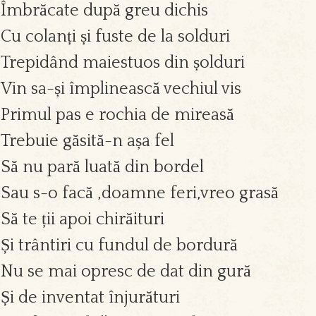
Îmbrăcate după greu dichis
Cu colanți și fuste de la solduri
Trepidând maiestuos din șolduri
Vin sa-și împlinească vechiul vis
Primul pas e rochia de mireasă
Trebuie găsită-n așa fel
Să nu pară luată din bordel
Sau s-o facă ,doamne feri,vreo grasă
Să te ții apoi chirăituri
Și trântiri cu fundul de bordură
Nu se mai opresc de dat din gură
Și de inventat înjurături