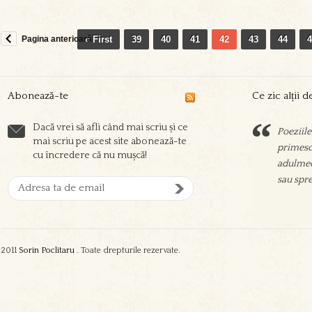
Pagina anterioară
« First
39
40
41
42
43
44
4
Abonează-te
Ce zic alții 
Dacă vrei să afli când mai scriu și ce
Poeziile
Sorin sc
mai scriu pe acest site abonează-te
primesc 
prieteni
cu încredere că nu mușcă!
adulmec
aşeza su
sau spre
oamenil
zgura şi
2011
Sorin Poclitaru
. Toate drepturile rezervate.