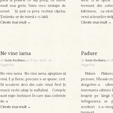
până la prăsele În alţi poeţi, cu nume
stele. Li se lipesc
mult mai grele, Întru vreo imitaţie de
tremură din cetin
sonet. Şi jură ca prea vechiul căţelus,
bătrânesc, ca-nto
Ţinându-se de inimă c-o labă,
verzi ai brazilor străj
Citeste mai mult →
Citeste mai mult →
Ne vine iarna
Padure
de
Sorin Poclitaru
pe
17 nov. 2012
•
in:
•
•
de
Sorin Poclitaru
pe
1
Tagged in:
Tagged in:
Ne vine iarna Ne vine iarna, aşteptam să
Pădure Pădurea-i
vină, E şi firesc, precum s-ar spune, cert,
picioare, Sfioasă cr
Să scoatem deci din oale vinul fiert Şi
dezgolire-a ult
mucii vechi uitaţi la naftalină. Coteţele
îniernarea ultimei 
sunt nişte închisori În care stau cotletele
braţele pe lângă t
de-a
înfrigurarea se p
Citeste mai mult →
scorburi s-a-nno
tremură