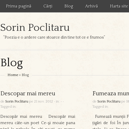
Prima pagină
Cărți
Blog
Arhivă
Harta site
Sorin Poclitaru
”Poezia e o ardere care stoarce din tine tot ce e frumos”
Blog
Home
» Blog
Descopar mai mereu
Fumeaza munt
de
Sorin Poclitaru
pe
21 nov. 2012
•
in:
•
•
de
Sorin Poclitaru
pe
1
Tagged in:
Tagged in:
Descopăr mai mereu Descopăr mai
Fumează munții Fu
mereu câte-un poet Ce-şi moaie pana
țigări de foi În ju