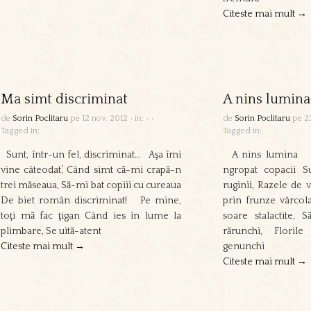
Citeste mai mult →
Ma simt discriminat
A nins lumina
de
Sorin Poclitaru
pe
12 nov. 2012
•
in:
•
•
de
Sorin Poclitaru
pe
2
Tagged in:
Tagged in:
Sunt, într-un fel, discriminat… Aşa îmi
A nins lumina A 
vine câteodat’, Când simt că-mi crapă-n
ngropat copacii S
trei măseaua, Să-mi bat copiii cu cureaua
ruginii, Razele de va
De biet român discriminat! Pe mine,
prin frunze vârcol
toţi mă fac ţigan Când ies în lume la
soare stalactite, 
plimbare, Se uită-atent
rărunchi, Flori
Citeste mai mult →
genunchi
Citeste mai mult →