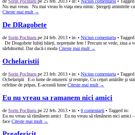
de
Sorin Poclitaru
pe
25 feb. 2013
•
in:
•
Niciun comentariu
•
Tagged 
Nu mai vreau Nu mai vreau în viaţa mea nimic. Ştergeţi amintirile cu-o
Citeste mai mult →
De DRagobete
de
Sorin Poclitaru
pe
24 feb. 2013
•
in:
•
Niciun comentariu
•
Tagged 
De Dragobete Iubiți băieți, neprețuite fete ! Precum se vede, ziua a v
sărbătoritul. Dar dacă-i moda
Citeste mai mult →
Ochelaristii
de
Sorin Poclitaru
pe
23 feb. 2013
•
in:
•
Niciun comentariu
•
Tagged 
Ochelariştii E-o lume de-ntuneric şi restrişte, Cu ceţuri amărâte şi sta
orfeline de pripas, E-această lume
Citeste mai mult →
Eu nu vreau sa ramanem nici amici
de
Sorin Poclitaru
pe
22 feb. 2013
•
in:
•
6 comentarii
•
Tagged in:
Eu nu vreau să rămânem amici Eu nu vreau să rămânem nici amici – Pr
face
Citeste mai mult →
Preafericit