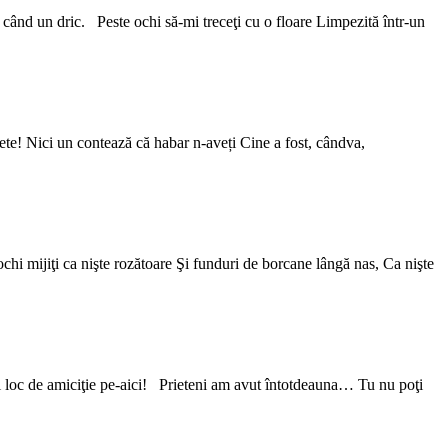
când un dric. Peste ochi să-mi treceţi cu o floare Limpezită într-un
ete! Nici un contează că habar n-aveți Cine a fost, cândva,
ochi mijiţi ca nişte rozătoare Şi funduri de borcane lângă nas, Ca nişte
loc de amiciţie pe-aici! Prieteni am avut întotdeauna… Tu nu poţi