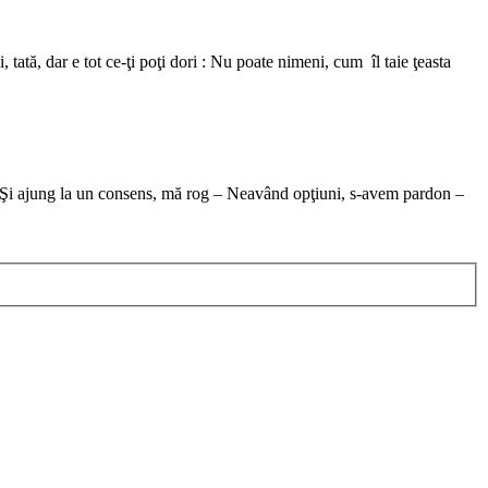
ată, dar e tot ce-ţi poţi dori : Nu poate nimeni, cum îl taie ţeasta
ef. Şi ajung la un consens, mă rog – Neavând opţiuni, s-avem pardon –