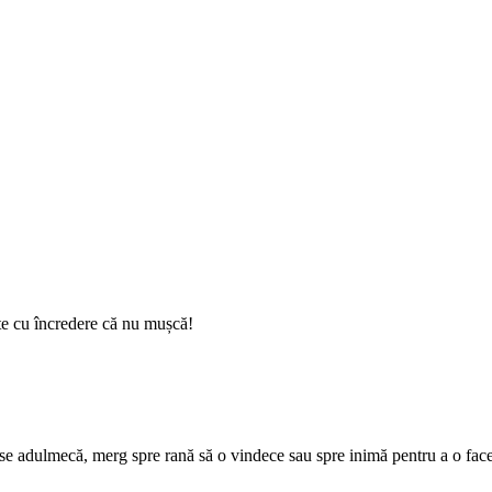
-te cu încredere că nu mușcă!
, se adulmecă, merg spre rană să o vindece sau spre inimă pentru a o fac