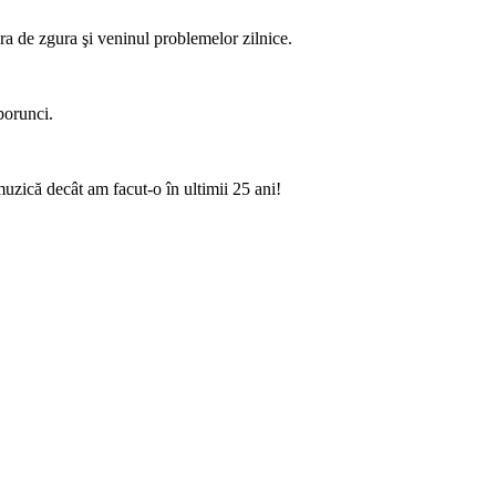
era de zgura şi veninul problemelor zilnice.
porunci.
muzică decât am facut-o în ultimii 25 ani!