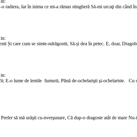
in:
 radiera, Iar în inima ce mi-a rămas stingheră Să-mi urcaţi din când în 
in:
enit Și care cum se simte-ndrăgostit, Să-și dea în petec. E, doar, Dragob
in:
fii; E-o lume de lentile fumurii, Plină de-ochelarişti şi-ochelariste. Cu 
efer să mă urăşti cu-nverşunare, Că dup-o dragoste atât de mare Nu-i 