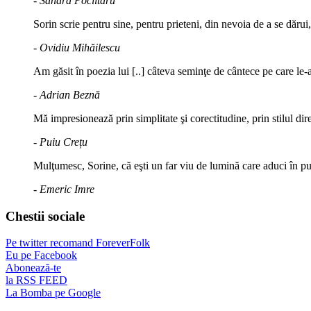
- Sandra Poclitaru
Sorin scrie pentru sine, pentru prieteni, din nevoia de a se dărui
- Ovidiu Mihăilescu
Am găsit în poezia lui [..] câteva seminţe de cântece pe care le-a
- Adrian Beznă
Mă impresionează prin simplitate şi corectitudine, prin stilul di
- Puiu Crețu
Mulţumesc, Sorine, că eşti un far viu de lumină care aduci în puls
- Emeric Imre
Chestii sociale
Pe twitter recomand ForeverFolk
Eu pe Facebook
Abonează-te
la RSS FEED
La Bomba pe Google