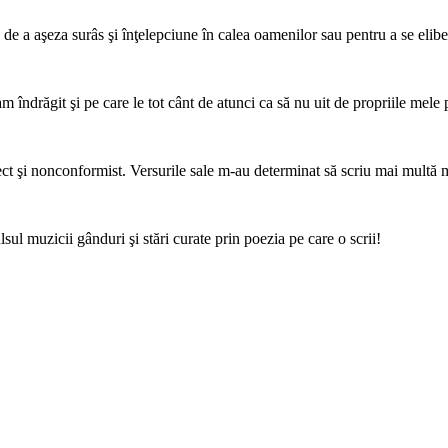
, de a aşeza surâs şi înţelepciune în calea oamenilor sau pentru a se elib
m îndrăgit şi pe care le tot cânt de atunci ca să nu uit de propriile mele 
rect şi nonconformist. Versurile sale m-au determinat să scriu mai multă 
ul muzicii gânduri şi stări curate prin poezia pe care o scrii!