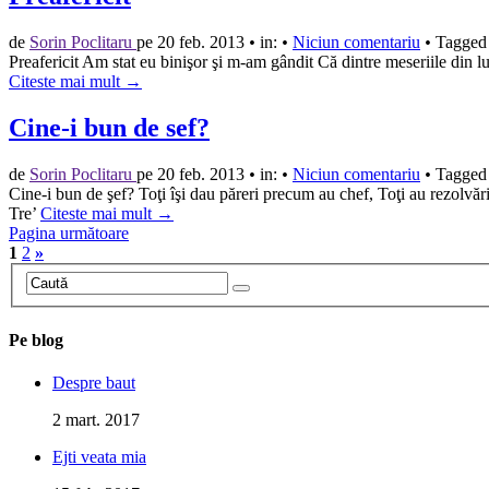
de
Sorin Poclitaru
pe
20 feb. 2013
•
in:
•
Niciun comentariu
•
Tagged 
Preafericit Am stat eu binişor şi m-am gândit Că dintre meseriile din l
Citeste mai mult →
Cine-i bun de sef?
de
Sorin Poclitaru
pe
20 feb. 2013
•
in:
•
Niciun comentariu
•
Tagged 
Cine-i bun de şef? Toţi îşi dau păreri precum au chef, Toţi au rezolvă
Tre’
Citeste mai mult →
Pagina următoare
1
2
»
Pe blog
Despre baut
2 mart. 2017
Ejti veata mia