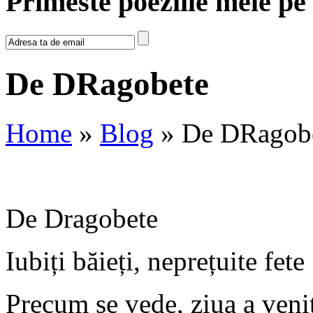
Primeste poeziile mele pe
De DRagobete
Home
»
Blog
» De DRagob
De Dragobete
Iubiți băieți, neprețuite fete 
Precum se vede, ziua a veni