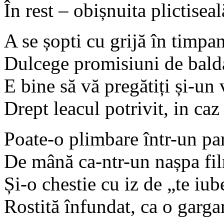
În rest – obișnuita plictiseal
A se șopti cu grijă în timpa
Dulcege promisiuni de bald
E bine să vă pregătiți și-un 
Drept leacul potrivit, in caz
Poate-o plimbare într-un par
De mână ca-ntr-un nașpa fi
Și-o chestie cu iz de „te iub
Rostită înfundat, ca o garga