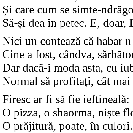
Și care cum se simte-ndrăgos
Să-și dea în petec. E, doar,
Nici un contează că habar n
Cine a fost, cândva, sărbător
Dar dacă-i moda asta, cu iub
Normal să profitați, cât mai 
Firesc ar fi să fie ieftineală:
O pizza, o shaorma, niște flo
O prăjitură, poate, în culor