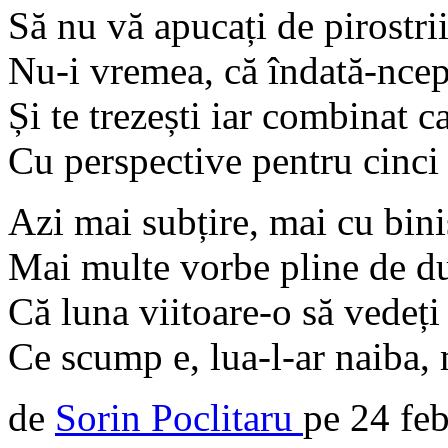
Să nu vă apucați de pirostrii
Nu-i vremea, că îndată-ncep
Și te trezești iar combinat c
Cu perspective pentru cinci 
Azi mai subțire, mai cu bini
Mai multe vorbe pline de du
Că luna viitoare-o să vedeți
Ce scump e, lua-l-ar naiba, 
de
Sorin Poclitaru
pe
24 fe