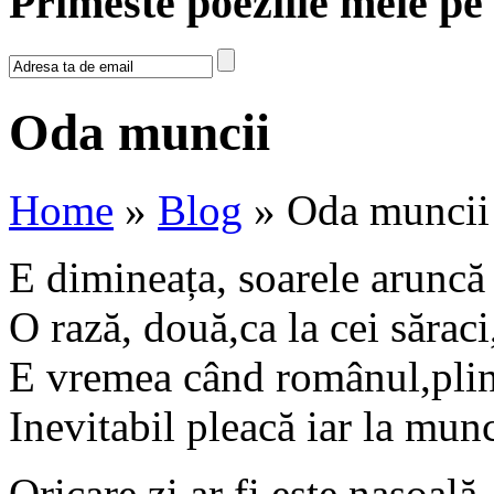
Primeste poeziile mele pe
Oda muncii
Home
»
Blog
» Oda muncii
E dimineața, soarele aruncă
O rază, două,ca la cei săraci
E vremea când românul,plin
Inevitabil pleacă iar la mun
Oricare zi ar fi este nasoală,