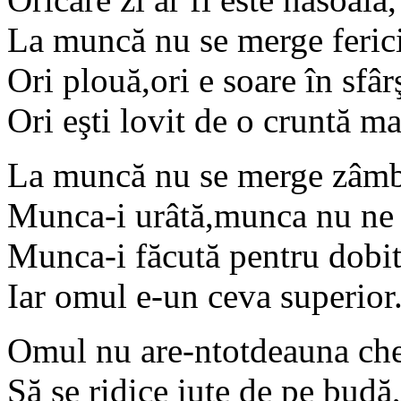
La muncă nu se merge ferici
Ori plouă,ori e soare în sfârş
Ori eşti lovit de o cruntă m
La muncă nu se merge zâmb
Munca-i urâtă,munca nu ne 
Munca-i făcută pentru dobi
Iar omul e-un ceva superior
Omul nu are-ntotdeauna ch
Să se ridice iute de pe budă,