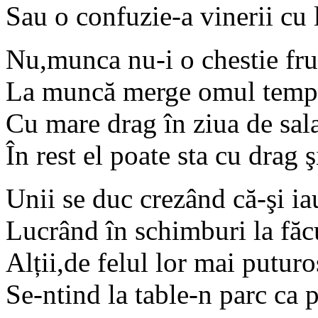
Sau o confuzie-a vinerii cu 
Nu,munca nu-i o chestie fr
La muncă merge omul temp
Cu mare drag în ziua de sala
În rest el poate sta cu drag ş
Unii se duc crezând că-şi ia
Lucrând în schimburi la făc
Alții,de felul lor mai puturo
Se-ntind la table-n parc ca 