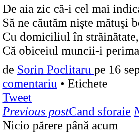
De aia zic că-i cel mai indic
Să ne căutăm nişte mătuşi b
Cu domiciliul în străinătate,
Că obiceiul muncii-i perima
de
Sorin Poclitaru
pe
16 se
comentariu
•
Etichete
Tweet
Previous post
Cand sforaie
N
Nicio părere până acum