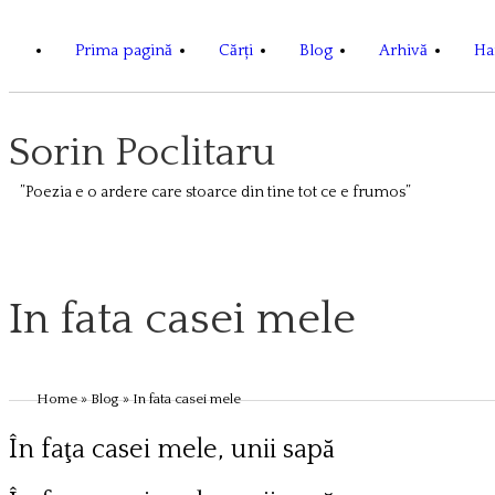
Prima pagină
Cărți
Blog
Arhivă
Har
Sorin Poclitaru
”Poezia e o ardere care stoarce din tine tot ce e frumos”
In fata casei mele
Home
»
Blog
» In fata casei mele
În faţa casei mele, unii sapă