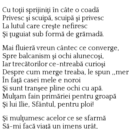
Cu toţii sprijiniţi în câte o coadă
Privesc şi scuipă, scuipă şi privesc
La lutul care creşte nefiresc
Şi ţuguiat sub formă de grămadă.
Mai fluieră vreun cântec ce converge,
Spre balcanism şi ochi alunecoşi,
Iar trecătorilor ce-ntreabă curioşi
Despre cum merge treaba, le spun ,,mer
În faţă casei mele e noroi
Şi sunt tranşee pline ochi cu apă.
Mulţam fain primăriei pentru groapă
Şi lui Ilie, Sfântul, pentru ploi!
Şi mulţumesc acelor ce se sfarmă
Să-mi facă viaţă un imens urât,