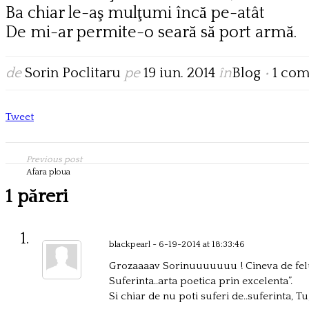
Ba chiar le-aş mulţumi încă pe-atât
De mi-ar permite-o seară să port armă.
de
Sorin Poclitaru
pe
19 iun. 2014
în
Blog
•
1 com
Tweet
Previous post
Afara ploua
1 păreri
blackpearl
~ 6-19-2014 at 18:33:46
Grozaaaav Sorinuuuuuuu ! Cineva de felul
Suferinta..arta poetica prin excelenta”.
Si chiar de nu poti suferi de..suferinta, Tu