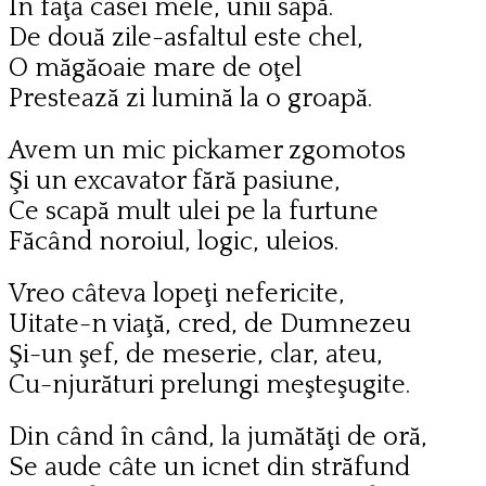
În faţa casei mele, unii sapă.
De două zile-asfaltul este chel,
O măgăoaie mare de oţel
Prestează zi lumină la o groapă.
Avem un mic pickamer zgomotos
Şi un excavator fără pasiune,
Ce scapă mult ulei pe la furtune
Făcând noroiul, logic, uleios.
Vreo câteva lopeţi nefericite,
Uitate-n viaţă, cred, de Dumnezeu
Şi-un şef, de meserie, clar, ateu,
Cu-njurături prelungi meşteşugite.
Din când în când, la jumătăţi de oră,
Se aude câte un icnet din străfund