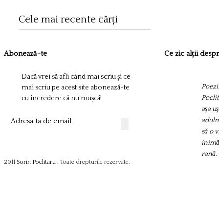
Cele mai recente cărți
Abonează-te
Ce zic alții des
Dacă vrei să afli când mai scriu și ce
Poezii
mai scriu pe acest site abonează-te
Pocli
cu încredere că nu mușcă!
aşa uş
adulm
să o 
inimă
rană.
2011
Sorin Poclitaru
. Toate drepturile rezervate.