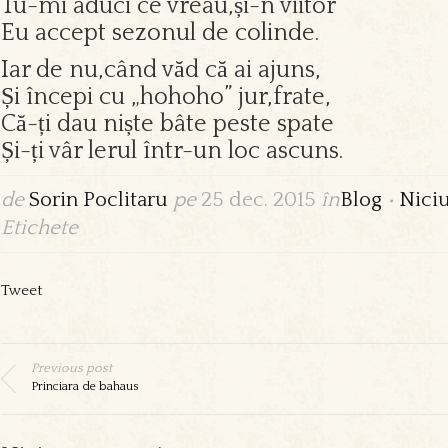
Tu-mi aduci ce vreau,și-n viitor
Eu accept sezonul de colinde.
Iar de nu,când văd că ai ajuns,
Și începi cu „hohoho” jur,frate,
Că-ți dau niște bâte peste spate
Și-ți vâr lerul într-un loc ascuns.
de
Sorin Poclitaru
pe
25 dec. 2015
în
Blog
•
Nici
Etichete
Tweet
Previous post
Princiara de bahaus