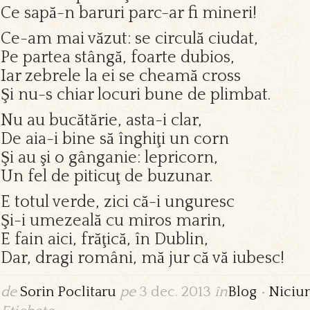
Ce sapă-n baruri parc-ar fi mineri!
Ce-am mai văzut: se circulă ciudat,
Pe partea stângă, foarte dubios,
Iar zebrele la ei se cheamă cross
Şi nu-s chiar locuri bune de plimbat.
Nu au bucătărie, asta-i clar,
De aia-i bine să înghiţi un corn
Şi au şi o gânganie: lepricorn,
Un fel de piticuţ de buzunar.
E totul verde, zici că-i unguresc
Şi-i umezeală cu miros marin,
E fain aici, frăţică, în Dublin,
Dar, dragi români, mă jur că vă iubesc!
de
Sorin Poclitaru
pe
3 dec. 2013
în
Blog
•
Niciu