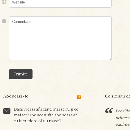
Abonează-te
Ce zic alții 
Dacă vrei să afli când mai scriu și ce
Poeziile
Sorin sc
mai scriu pe acest site abonează-te
primesc 
prieteni
cu încredere că nu mușcă!
adulmec
aşeza su