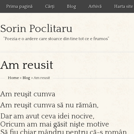
Prima pagină
Cărți
Blog
Arhivă
Harta site
Sorin Poclitaru
”Poezia e o ardere care stoarce din tine tot ce e frumos”
Am reusit
Home
»
Blog
» Am reusit
Am reuşit cumva
Am reuşit cumva să nu rămân,
Dar am avut ceva idei nocive,
Oricum am mai găsit nişte motive
Să fiu chiar mândru pentru că-s român.