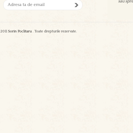
sau spre
oamenil
zgura şi
2011
Sorin Poclitaru
. Toate drepturile rezervate.