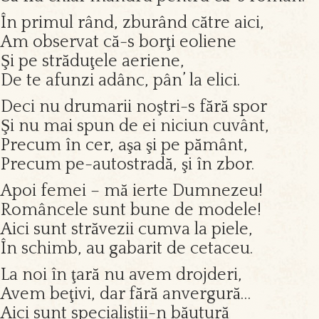
În primul rând, zburând către aici,
Am observat că-s borţi eoliene
Şi pe străduţele aeriene,
De te afunzi adânc, pân’ la elici.
Deci nu drumarii noştri-s fără spor
Şi nu mai spun de ei niciun cuvânt,
Precum în cer, aşa şi pe pământ,
Precum pe-autostradă, şi în zbor.
Apoi femei – mă ierte Dumnezeu!
Româncele sunt bune de modele!
Aici sunt străvezii cumva la piele,
În schimb, au gabarit de cetaceu.
La noi în ţară nu avem drojderi,
Avem beţivi, dar fără anvergură…
Aici sunt specialiştii-n băutură