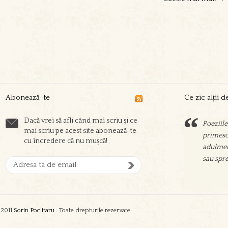
Abonează-te
Ce zic alții 
Dacă vrei să afli când mai scriu și ce
Poeziile
Sorin sc
mai scriu pe acest site abonează-te
primesc 
prieteni
cu încredere că nu mușcă!
adulmec
aşeza su
sau spre
oamenil
zgura şi
2011
Sorin Poclitaru
. Toate drepturile rezervate.