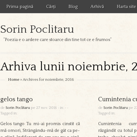
Prima pagină
Cărți
Blog
Arhivă
Harta site
Sorin Poclitaru
”Poezia e o ardere care stoarce din tine tot ce e frumos”
Arhiva lunii noiembrie, 
Home
» Archives for noiembrie, 2016
gelos tango
Cumintenia c
de
Sorin Poclitaru
pe
27 nov. 2016
•
in:
•
•
de
Sorin Poclitaru
pe
2
Tagged in:
Tagged in:
Gelos tango Tu mi-ai promis cinstit că
Cumintenia cum
mă omori, Strângându-mă de gât ca pe-
răzgândit cu totul 