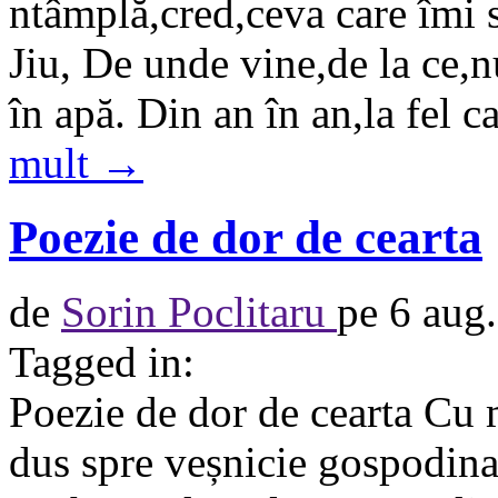
ntâmplă,cred,ceva care îmi 
Jiu, De unde vine,de la ce,n
în apă. Din an în an,la fel
mult →
Poezie de dor de cearta
de
Sorin Poclitaru
pe
6 aug
Tagged in:
Poezie de dor de cearta Cu m
dus spre veșnicie gospodina