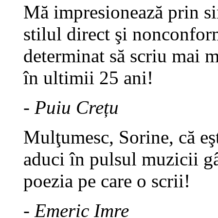
Mă impresionează prin sim
stilul direct şi nonconfor
determinat să scriu mai 
în ultimii 25 ani!
- Puiu Crețu
Mulţumesc, Sorine, că eşt
aduci în pulsul muzicii gâ
poezia pe care o scrii!
- Emeric Imre