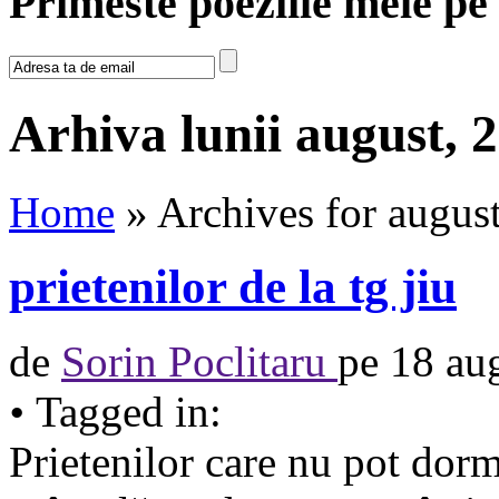
Primeste poeziile mele pe
Arhiva lunii august, 
Home
» Archives for augus
prietenilor de la tg jiu
de
Sorin Poclitaru
pe
18 au
•
Tagged in:
Prietenilor care nu pot dorm