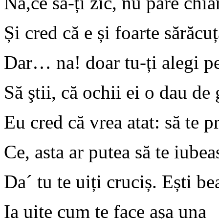
Na,ce să-
ț
i zic, nu pare chi
Ș
i cred că e
ș
i foarte sărăcu
ț
Dar… na! doar tu-
ț
i alegi 
Să
ş
tii, că ochii ei o dau de 
Eu cred că vrea atat: să te p
Ce, asta ar putea să te iubea
Da´ tu te ui
ț
i cruci
ș
. E
ș
ti be
Ia uite cum te face a
ș
a una