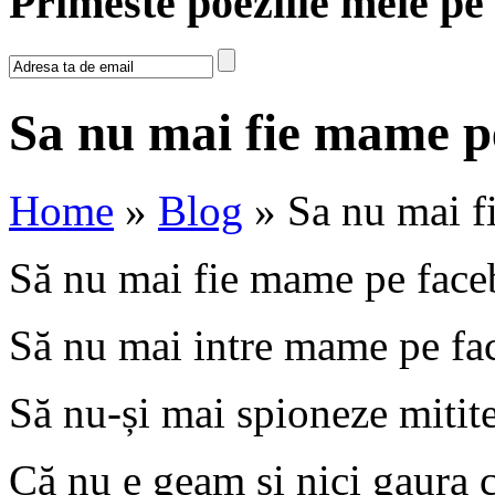
Primeste poeziile mele pe
Sa nu mai fie mame p
Home
»
Blog
» Sa nu mai f
Să nu mai fie mame pe fac
Să nu mai intre mame pe fa
Să nu-
ș
i mai spioneze mitite
Că nu e geam
ș
i nici gaura 