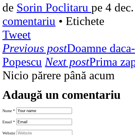
de
Sorin Poclitaru
pe
4 dec
comentariu
•
Etichete
Tweet
Previous post
Doamne daca-m
Popescu
Next post
Prima za
Nicio părere până acum
Adaugă un comentariu
Nume *
Email *
Website