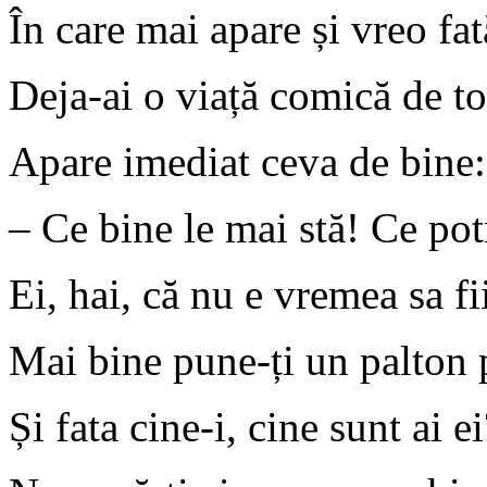
În care mai apare
ș
i vreo fat
Deja-ai o via
ț
ă comică de to
Apare imediat ceva de bine:
– Ce bine le mai stă! Ce pot
Ei, hai, că nu e vremea sa fi
Mai bine pune-
ț
i un palton 
Ș
i fata cine-i, cine sunt ai e