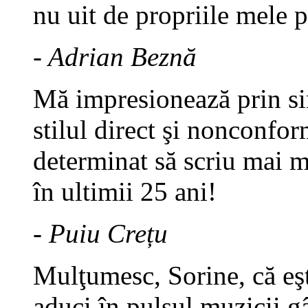
nu uit de propriile mele 
- Adrian Beznă
Mă impresionează prin sim
stilul direct şi nonconfor
determinat să scriu mai 
în ultimii 25 ani!
- Puiu Crețu
Mulţumesc, Sorine, că eşt
aduci în pulsul muzicii gâ