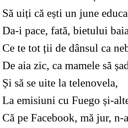
Să ui
ț
i că e
ș
ti un june educa
Da-i pace, fată, bietului baia
Ce te tot
ț
ii de dânsul ca n
De aia zic, ca mamele să
ș
a
Ș
i să se uite la telenovela,
La emisiuni cu Fuego
ș
i-alt
Că pe Facebook, mă jur, n-a