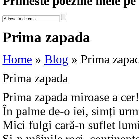
Primeste poeziile mele pe
Prima zapada
Home
»
Blog
» Prima zapa
Prima zapada
Prima zapada miroase a cer
În palme de-o iei, simți urm
Mici fulgi cară-n suflet lum
Și-n mâinile reci, continente