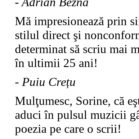
- Adrian Beznă
Mă impresionează prin sim
stilul direct şi nonconfor
determinat să scriu mai 
în ultimii 25 ani!
- Puiu Crețu
Mulţumesc, Sorine, că eşt
aduci în pulsul muzicii gâ
poezia pe care o scrii!