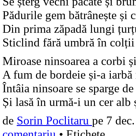
Se șterg vechi păcate și bru
Pădurile gem bătrânește și c
Din prima zăpadă lungi țurț
Sticlind fără umbră în colții
Miroase ninsoarea a corbi și
A fum de bordeie și-a iarbă
Întâia ninsoare se sparge de
Și lasă în urmă-i un cer alb 
de
Sorin Poclitaru
pe
7 dec
comentariu
•
Etichete