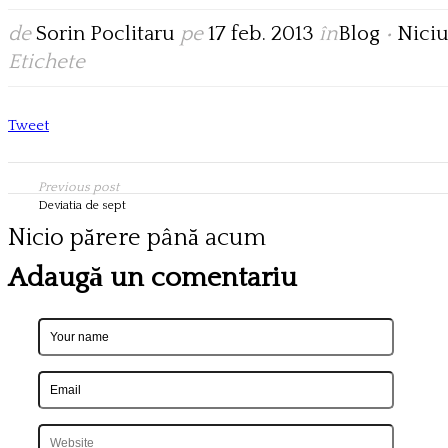
de
Sorin Poclitaru
pe
17 feb. 2013
în
Blog
•
Nici
Etichete
Tweet
Previous post
Deviatia de sept
Nicio părere până acum
Adaugă un comentariu