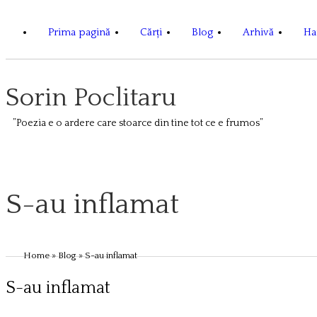
Prima pagină
Cărți
Blog
Arhivă
Har
Sorin Poclitaru
”Poezia e o ardere care stoarce din tine tot ce e frumos”
S-au inflamat
Home
»
Blog
» S-au inflamat
S-au inflamat