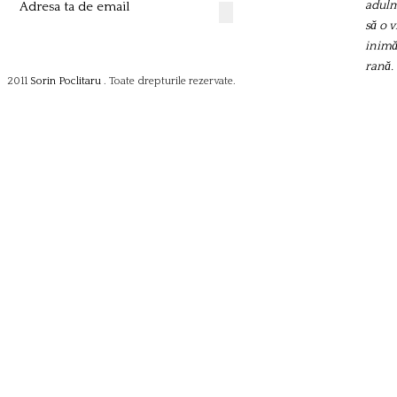
adulm
să o 
inimă
rană.
2011
Sorin Poclitaru
. Toate drepturile rezervate.