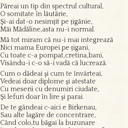
Păreai un tip din spectrul cultural,
O somitate în lăutărie,
Şi-ai dat-o nesimțit pe țigănie,
Măi Mădăline,asta nu-i normal.
Mă tot miram că nu-i mai integrează
Nici mama Europei pe țigani,
Cu toate c-a pompat,cretina,bani,
Visându-i c-o să-i vadă că lucrează.
Cum o dădeai şi cum te învârteai,
Vedeai doar diplome şi atestate
Cu meserii cu denumiri ciudate,
Şi lefuri doar în lire şi parai.
De te gândeai c-aici e Birkenau,
Sau alte lagăre de concentrare,
Când colo,tu băgai la buzunare