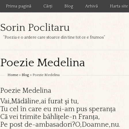
Prima pagină
Cărți
Blog
Arhivă
Harta site
Sorin Poclitaru
”Poezia e o ardere care stoarce din tine tot ce e frumos”
Poezie Medelina
Home
»
Blog
» Poezie Medelina
Poezie Medelina
Vai,Mădăline,ai furat şi tu,
Tu cel în care eu mi-am pus speranța
Că vei trimite bâhlițele-n Franța,
Pe post de-ambasadori?O,Doamne,nu.