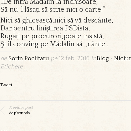
„De intră Mădălin la închisoare,
Să nu-l lăsați să scrie nici o carte!”
Nici să ghicească,nici să vă descânte,
Dar pentru liniştirea PSDista,
Rugați pe procurori,poate insistă,
Şi îl conving pe Mădălin să ,,cânte”.
de
Sorin Poclitaru
pe
12 feb. 2016
în
Blog
•
Niciu
Etichete
Tweet
Previous post
de plictiseala