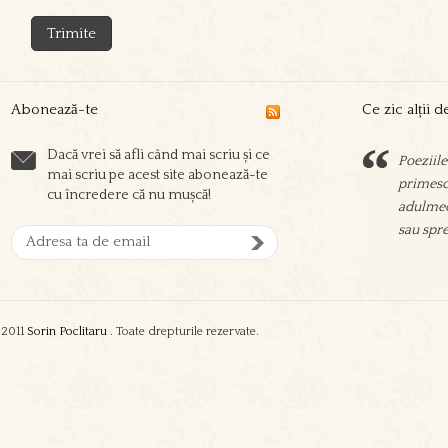
Abonează-te
Ce zic alții 
Dacă vrei să afli când mai scriu și ce
Poeziile
Sorin sc
mai scriu pe acest site abonează-te
primesc 
prieteni
cu încredere că nu mușcă!
adulmec
aşeza su
sau spre
oamenil
zgura şi
2011
Sorin Poclitaru
. Toate drepturile rezervate.