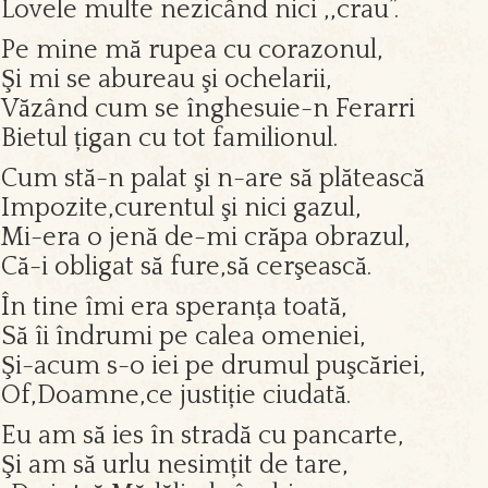
Lovele multe nezicând nici ,,crau”.
Pe mine mă rupea cu corazonul,
Şi mi se abureau şi ochelarii,
Văzând cum se înghesuie-n Ferarri
Bietul țigan cu tot familionul.
Cum stă-n palat şi n-are să plătească
Impozite,curentul şi nici gazul,
Mi-era o jenă de-mi crăpa obrazul,
Că-i obligat să fure,să cerşească.
În tine îmi era speranța toată,
Să îi îndrumi pe calea omeniei,
Şi-acum s-o iei pe drumul puşcăriei,
Of,Doamne,ce justiție ciudată.
Eu am să ies în stradă cu pancarte,
Şi am să urlu nesimțit de tare,