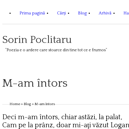
Prima pagină
Cărți
Blog
Arhivă
Har
Sorin Poclitaru
”Poezia e o ardere care stoarce din tine tot ce e frumos”
M-am întors
Home
»
Blog
» M-am întors
Deci m-am întors, chiar astăzi, la palat,
Cam pe la prânz, doar mi-aţi văzut Logan