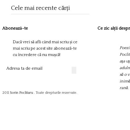
Cele mai recente cărți
Abonează-te
Ce zic alții des
Dacă vrei să afli când mai scriu și ce
Poezii
Sorin
mai scriu pe acest site abonează-te
Pocli
pentr
cu încredere că nu mușcă!
aşa uş
nevoia
adulm
aşeza 
să o 
în ca
inimă
pentr
rană.
zgura
2011
Sorin Poclitaru
. Toate drepturile rezervate.
probl
-