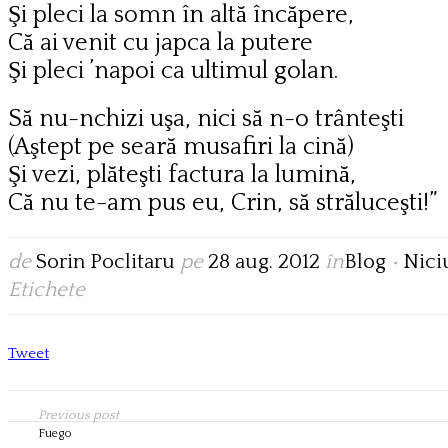
Şi pleci la somn în altă încăpere,
Că ai venit cu japca la putere
Şi pleci ’napoi ca ultimul golan.
Să nu-nchizi uşa, nici să n-o trânteşti
(Aştept pe seară musafiri la cină)
Şi vezi, plăteşti factura la lumină,
Că nu te-am pus eu, Crin, să străluceşti!”
de
Sorin Poclitaru
pe
28 aug. 2012
în
Blog
•
Nici
Etichete
Tweet
Previous post
Fuego