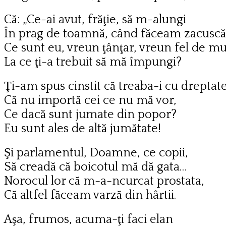
Că: „Ce-ai avut, frăţie, să m-alungi
În prag de toamnă, când făceam zacuscă
Ce sunt eu, vreun ţânţar, vreun fel de m
La ce ţi-a trebuit să mă împungi?
Ţi-am spus cinstit că treaba-i cu dreptate
Că nu importă cei ce nu mă vor,
Ce dacă sunt jumate din popor?
Eu sunt ales de altă jumătate!
Şi parlamentul, Doamne, ce copii,
Să creadă că boicotul mă dă gata…
Norocul lor că m-a-ncurcat prostata,
Că altfel făceam varză din hârtii.
Aşa, frumos, acuma-ţi faci elan