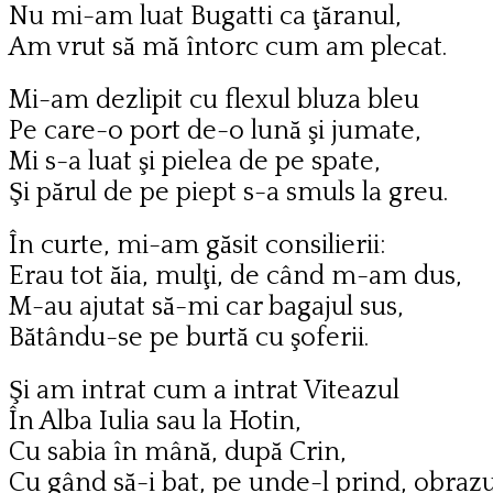
Nu mi-am luat Bugatti ca ţăranul,
Am vrut să mă întorc cum am plecat.
Mi-am dezlipit cu flexul bluza bleu
Pe care-o port de-o lună şi jumate,
Mi s-a luat şi pielea de pe spate,
Şi părul de pe piept s-a smuls la greu.
În curte, mi-am găsit consilierii:
Erau tot ăia, mulţi, de când m-am dus,
M-au ajutat să-mi car bagajul sus,
Bătându-se pe burtă cu şoferii.
Şi am intrat cum a intrat Viteazul
În Alba Iulia sau la Hotin,
Cu sabia în mână, după Crin,
Cu gând să-i bat, pe unde-l prind, obrazu