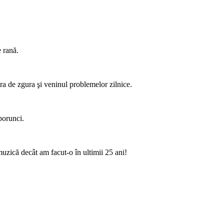
e rană.
era de zgura şi veninul problemelor zilnice.
porunci.
muzică decât am facut-o în ultimii 25 ani!