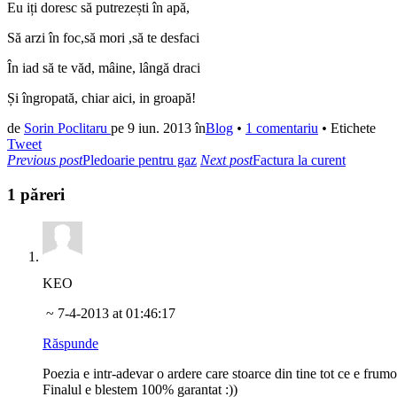
Eu iți doresc să putrezești în apă,
Să arzi în foc,să mori ,să te desfaci
În iad să te văd, mâine, lângă draci
Și îngropată, chiar aici, in groapă!
de
Sorin Poclitaru
pe
9 iun. 2013
în
Blog
•
1 comentariu
•
Etichete
Tweet
Previous post
Pledoarie pentru gaz
Next post
Factura la curent
1 păreri
KEO
~ 7-4-2013 at 01:46:17
Răspunde
Poezia e intr-adevar o ardere care stoarce din tine tot ce e frum
Finalul e blestem 100% garantat :))