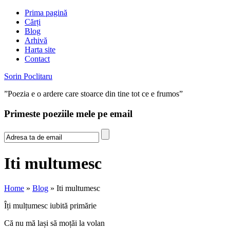
Prima pagină
Cărți
Blog
Arhivă
Harta site
Contact
Sorin Poclitaru
”Poezia e o ardere care stoarce din tine tot ce e frumos”
Primeste poeziile mele pe email
Iti multumesc
Home
»
Blog
» Iti multumesc
Îți mulțumesc iubită primărie
Că nu mă lași să moțăi la volan