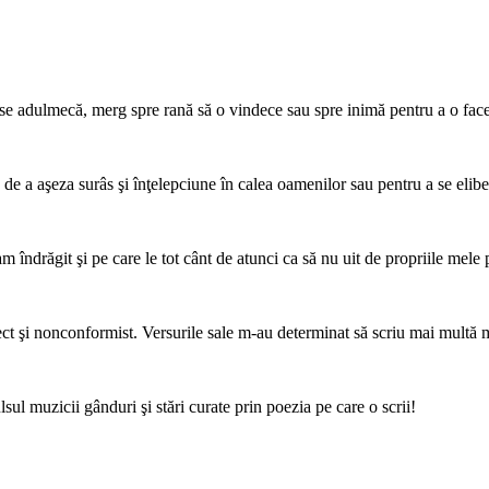
, se adulmecă, merg spre rană să o vindece sau spre inimă pentru a o fac
, de a aşeza surâs şi înţelepciune în calea oamenilor sau pentru a se elib
m îndrăgit şi pe care le tot cânt de atunci ca să nu uit de propriile mele 
rect şi nonconformist. Versurile sale m-au determinat să scriu mai multă 
ul muzicii gânduri şi stări curate prin poezia pe care o scrii!