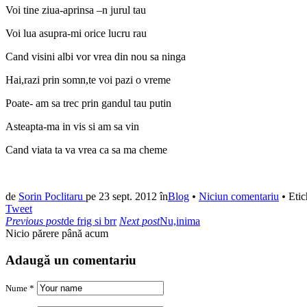
Voi tine ziua-aprinsa –n jurul tau
Voi lua asupra-mi orice lucru rau
Cand visini albi vor vrea din nou sa ninga
Hai,razi prin somn,te voi pazi o vreme
Poate- am sa trec prin gandul tau putin
Asteapta-ma in vis si am sa vin
Cand viata ta va vrea ca sa ma cheme
de
Sorin Poclitaru
pe
23 sept. 2012
în
Blog
•
Niciun comentariu
•
Etic
Tweet
Previous post
de frig si brr
Next post
Nu,inima
Nicio părere până acum
Adaugă un comentariu
Nume *