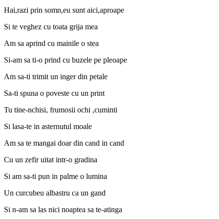
Hai,razi prin somn,eu sunt aici,aproape
Si te veghez cu toata grija mea
Am sa aprind cu mainile o stea
Si-am sa ti-o prind cu buzele pe pleoape
Am sa-ti trimit un inger din petale
Sa-ti spuna o poveste cu un print
Tu tine-nchisi, frumosii ochi ,cuminti
Si lasa-te in asternutul moale
Am sa te mangai doar din cand in cand
Cu un zefir uitat intr-o gradina
Si am sa-ti pun in palme o lumina
Un curcubeu albastru ca un gand
Si n-am sa las nici noaptea sa te-atinga