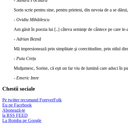
- Sandra Poclitaru
Sorin scrie pentru sine, pentru prieteni, din nevoia de a se dărui
- Ovidiu Mihăilescu
Am găsit în poezia lui [..] câteva seminţe de cântece pe care le-a
- Adrian Beznă
Mă impresionează prin simplitate şi corectitudine, prin stilul di
- Puiu Crețu
Mulţumesc, Sorine, că eşti un far viu de lumină care aduci în puls
- Emeric Imre
Chestii sociale
Pe twitter recomand ForeverFolk
Eu pe Facebook
Abonează-te
la RSS FEED
La Bomba pe Google