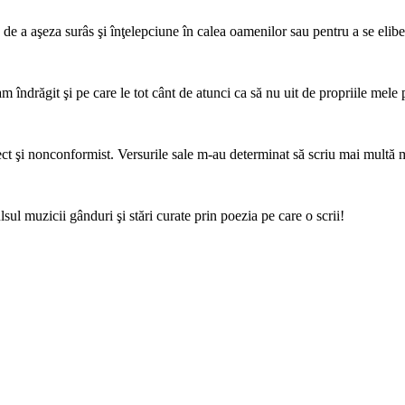
, de a aşeza surâs şi înţelepciune în calea oamenilor sau pentru a se elib
m îndrăgit şi pe care le tot cânt de atunci ca să nu uit de propriile mele 
rect şi nonconformist. Versurile sale m-au determinat să scriu mai multă 
ul muzicii gânduri şi stări curate prin poezia pe care o scrii!