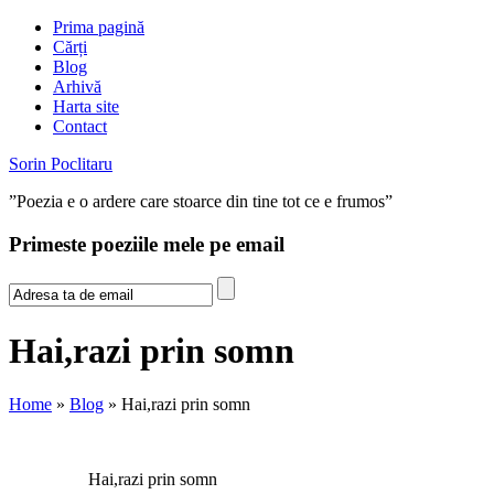
Prima pagină
Cărți
Blog
Arhivă
Harta site
Contact
Sorin Poclitaru
”Poezia e o ardere care stoarce din tine tot ce e frumos”
Primeste poeziile mele pe email
Hai,razi prin somn
Home
»
Blog
» Hai,razi prin somn
Hai,razi prin somn