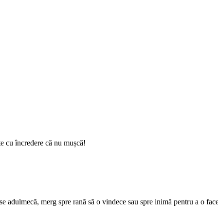
-te cu încredere că nu mușcă!
, se adulmecă, merg spre rană să o vindece sau spre inimă pentru a o fac