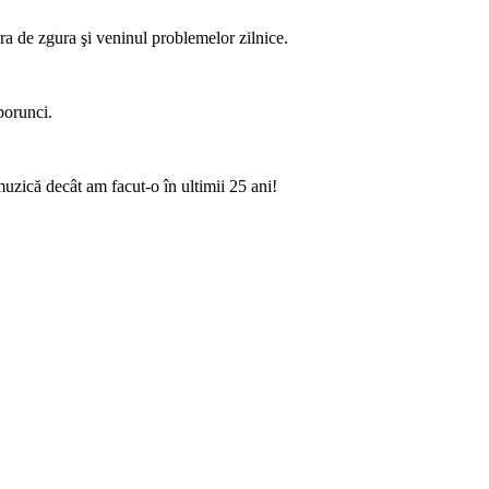
era de zgura şi veninul problemelor zilnice.
porunci.
muzică decât am facut-o în ultimii 25 ani!