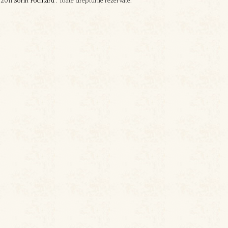
2011
Sorin Poclitaru
. Toate drepturile rezervate.