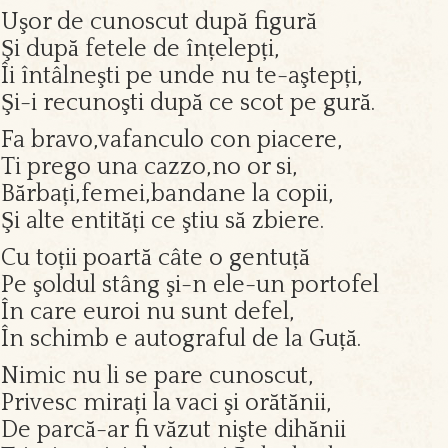
Uşor de cunoscut după figură
Şi după fetele de înțelepți,
Îi întâlneşti pe unde nu te-aştepți,
Şi-i recunoşti după ce scot pe gură.
Fa bravo,vafanculo con piacere,
Ti prego una cazzo,no or si,
Bărbați,femei,bandane la copii,
Şi alte entități ce ştiu să zbiere.
Cu toții poartă câte o gentuță
Pe şoldul stâng şi-n ele-un portofel
În care euroi nu sunt defel,
În schimb e autograful de la Guță.
Nimic nu li se pare cunoscut,
Privesc mirați la vaci şi orătănii,
De parcă-ar fi văzut nişte dihănii