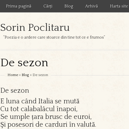
Prima pagină
Cărți
Blog
Arhivă
Harta site
Sorin Poclitaru
”Poezia e o ardere care stoarce din tine tot ce e frumos”
De sezon
Home
»
Blog
» De sezon
De sezon
E luna când Italia se mută
Cu tot calabalâcul înapoi,
Se umple țara brusc de euroi,
Şi posesori de carduri în valută.