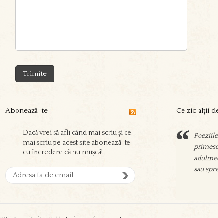
Abonează-te
Ce zic alții 
Dacă vrei să afli când mai scriu și ce
Poeziile
Sorin sc
mai scriu pe acest site abonează-te
primesc 
prieteni
cu încredere că nu mușcă!
adulmec
aşeza su
sau spre
oamenil
zgura şi