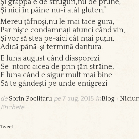
Şi grappa e de struguri,nu de prune,
Şi nici în pâine nu-i atât gluten.”
Mereu țâfnoşi,nu le mai tace gura,
Par nişte condamnați atunci când vin,
Şi vor să stea pe-aici cât mai puțin,
Adică până-şi termină dantura.
E luna august când diasporezi
Se-ntorc aicea de prin țări străine,
E luna când e sigur mult mai bine
Să te gândeşti pe unde emigrezi.
de
Sorin Poclitaru
pe
7 aug. 2015
în
Blog
•
Niciu
Etichete
Tweet