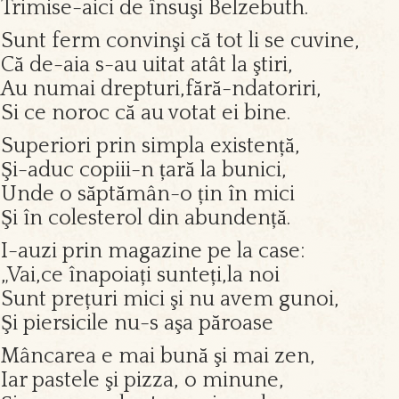
Trimise-aici de însuşi Belzebuth.
Sunt ferm convinşi că tot li se cuvine,
Că de-aia s-au uitat atât la ştiri,
Au numai drepturi,fără-ndatoriri,
Si ce noroc că au votat ei bine.
Superiori prin simpla existență,
Şi-aduc copiii-n țară la bunici,
Unde o săptămân-o țin în mici
Şi în colesterol din abundență.
I-auzi prin magazine pe la case:
„Vai,ce înapoiați sunteți,la noi
Sunt prețuri mici şi nu avem gunoi,
Şi piersicile nu-s aşa păroase
Mâncarea e mai bună şi mai zen,
Iar pastele şi pizza, o minune,