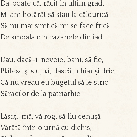
Da’ poate că, răcit în ultim grad,
M-am hotărât să stau la căldurică,
Să nu mai simt că mi se face frică
De smoala din cazanele din iad.
Dau, dacă-i nevoie, bani, să fie,
Plătesc şi slujbă, dascăl, chiar şi dric,
Că nu vreau eu bugetul să le stric
Săracilor de la patriarhie.
Lăsaţi-mă, vă rog, să fiu cenuşă
Vârâtă într-o urnă cu dichis,