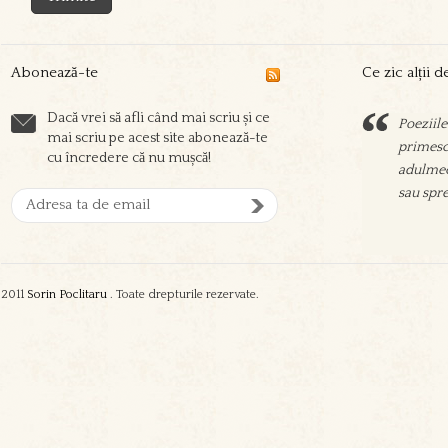
Abonează-te
Ce zic alții 
Dacă vrei să afli când mai scriu și ce
Poeziile
Sorin sc
mai scriu pe acest site abonează-te
primesc 
prieteni
cu încredere că nu mușcă!
adulmec
aşeza su
sau spre
oamenil
zgura şi
2011
Sorin Poclitaru
. Toate drepturile rezervate.