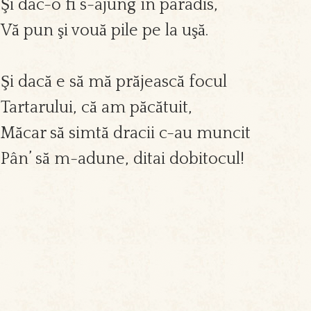
Şi dac-o fi s-ajung în paradis,
Vă pun şi vouă pile pe la uşă.
Şi dacă e să mă prăjească focul
Tartarului, că am păcătuit,
Măcar să simtă dracii c-au muncit
Pân’ să m-adune, ditai dobitocul!