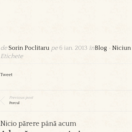
de
Sorin Poclitaru
pe
6 ian. 2013
în
Blog
•
Niciun
Etichete
Tweet
Previous post
Porcul
Nicio părere până acum