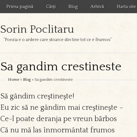
Prima pagină
Cărți
Blog
Arhivă
Harta site
Sorin Poclitaru
”Poezia e o ardere care stoarce din tine tot ce e frumos”
Sa gandim crestineste
Home
»
Blog
» Sa gandim crestineste
Să gândim creştineşte!
Eu zic să ne gândim mai creştineşte –
Ce-l poate deranja pe vreun bărbos
Că nu mă las înmormântat frumos