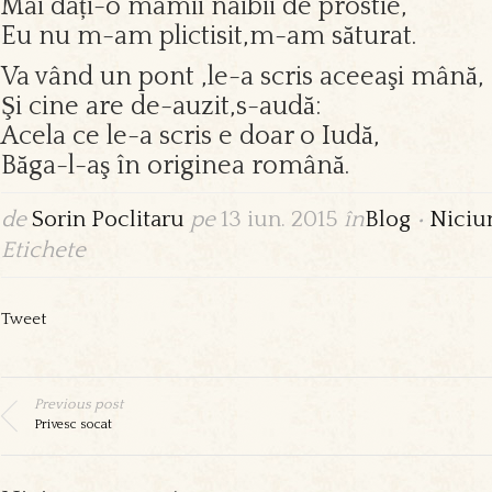
Mai dați-o mamii naibii de prostie,
Eu nu m-am plictisit,m-am săturat.
Va vând un pont ,le-a scris aceeaşi mână,
Şi cine are de-auzit,s-audă:
Acela ce le-a scris e doar o Iudă,
Băga-l-aş în originea română.
de
Sorin Poclitaru
pe
13 iun. 2015
în
Blog
•
Niciu
Etichete
Tweet
Previous post
Privesc socat