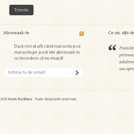
Abonează-te
Ce zic alții 
Dacă vrei să afli când mai scriu și ce
Poeziile
Sorin sc
mai scriu pe acest site abonează-te
primesc 
prieteni
cu încredere că nu mușcă!
adulmec
aşeza su
sau spre
oamenil
zgura şi
2011
Sorin Poclitaru
. Toate drepturile rezervate.