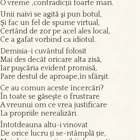
O vreme ,contradicții foarte mari.
Unii naivi se agită şi pun botul,
Şi fac un fel de spume virtual,
Certând de zor pe acel ales local,
Ce a gafat vorbind ca idiotul.
Demisia-i cuvântul folosit
Mai des decât oricare alta zisă,
Iar puşcăria evident promisă,
Pare destul de aproape,în sfârşit.
Ce au comun aceste încercări?
În toate se găseşte o frustrare
A vreunui om ce vrea justificare
La propriile nerealizări.
Întotdeauna altu-i vinovat
De orice lucru ți se-ntâmplă ție,