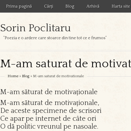
Prima pagină
Cărți
Blog
Arhivă
Harta site
Sorin Poclitaru
”Poezia e o ardere care stoarce din tine tot ce e frumos”
M-am saturat de motivat
Home
»
Blog
» M-am saturat de motivationale
M-am săturat de motivaționale
M-am săturat de motivaționale,
De aceste specimene de scrisori
Ce apar pe internet de câte ori
O dă politic vreunul pe nasoale.