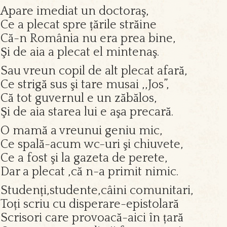
Apare imediat un doctoraş,
Ce a plecat spre țările străine
Că-n România nu era prea bine,
Şi de aia a plecat el mintenaş.
Sau vreun copil de alt plecat afară,
Ce strigă sus şi tare musai ,,Jos”,
Că tot guvernul e un zăbălos,
Şi de aia starea lui e aşa precară.
O mamă a vreunui geniu mic,
Ce spală-acum wc-uri şi chiuvete,
Ce a fost şi la gazeta de perete,
Dar a plecat ,că n-a primit nimic.
Studenți,studente,câini comunitari,
Toți scriu cu disperare-epistolară
Scrisori care provoacă-aici în țară