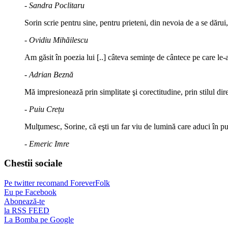
- Sandra Poclitaru
Sorin scrie pentru sine, pentru prieteni, din nevoia de a se dărui
- Ovidiu Mihăilescu
Am găsit în poezia lui [..] câteva seminţe de cântece pe care le-a
- Adrian Beznă
Mă impresionează prin simplitate şi corectitudine, prin stilul di
- Puiu Crețu
Mulţumesc, Sorine, că eşti un far viu de lumină care aduci în puls
- Emeric Imre
Chestii sociale
Pe twitter recomand ForeverFolk
Eu pe Facebook
Abonează-te
la RSS FEED
La Bomba pe Google