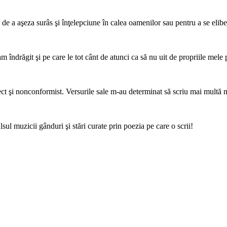
, de a aşeza surâs şi înţelepciune în calea oamenilor sau pentru a se elib
m îndrăgit şi pe care le tot cânt de atunci ca să nu uit de propriile mele 
rect şi nonconformist. Versurile sale m-au determinat să scriu mai multă 
ul muzicii gânduri şi stări curate prin poezia pe care o scrii!