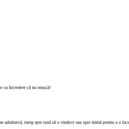
-te cu încredere că nu mușcă!
, se adulmecă, merg spre rană să o vindece sau spre inimă pentru a o fac