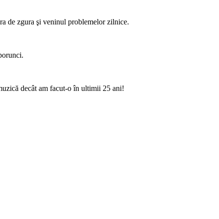
era de zgura şi veninul problemelor zilnice.
porunci.
muzică decât am facut-o în ultimii 25 ani!