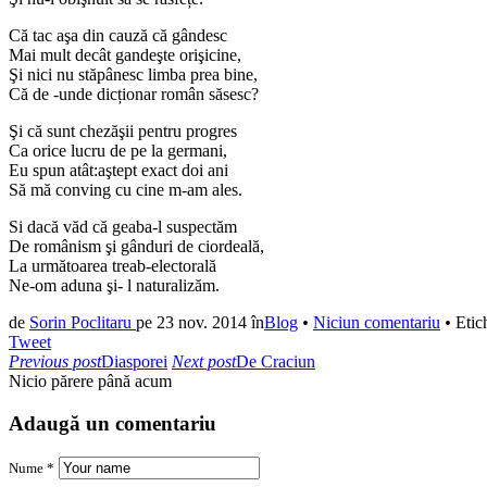
Că tac aşa din cauză că gândesc
Mai mult decât gandeşte orişicine,
Şi nici nu stăpânesc limba prea bine,
Că de -unde dicționar român săsesc?
Şi că sunt chezăşii pentru progres
Ca orice lucru de pe la germani,
Eu spun atât:aştept exact doi ani
Să mă conving cu cine m-am ales.
Si dacă văd că geaba-l suspectăm
De românism şi gânduri de ciordeală,
La următoarea treab-electorală
Ne-om aduna şi- l naturalizăm.
de
Sorin Poclitaru
pe
23 nov. 2014
în
Blog
•
Niciun comentariu
•
Etic
Tweet
Previous post
Diasporei
Next post
De Craciun
Nicio părere până acum
Adaugă un comentariu
Nume *