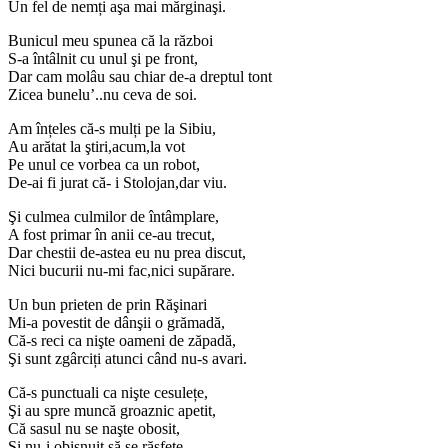
Un fel de nemți aşa mai mărginaşi.
Bunicul meu spunea că la război
S-a întâlnit cu unul şi pe front,
Dar cam molâu sau chiar de-a dreptul tont
Zicea bunelu’..nu ceva de soi.
Am înțeles că-s mulți pe la Sibiu,
Au arătat la ştiri,acum,la vot
Pe unul ce vorbea ca un robot,
De-ai fi jurat că- i Stolojan,dar viu.
Şi culmea culmilor de întâmplare,
A fost primar în anii ce-au trecut,
Dar chestii de-astea eu nu prea discut,
Nici bucurii nu-mi fac,nici supărare.
Un bun prieten de prin Răşinari
Mi-a povestit de dânşii o grămadă,
Că-s reci ca nişte oameni de zăpadă,
Şi sunt zgârciți atunci când nu-s avari.
Că-s punctuali ca nişte cesulețe,
Şi au spre muncă groaznic apetit,
Că sasul nu se naşte obosit,
Şi nu-i obişnuit să se răsfețe.