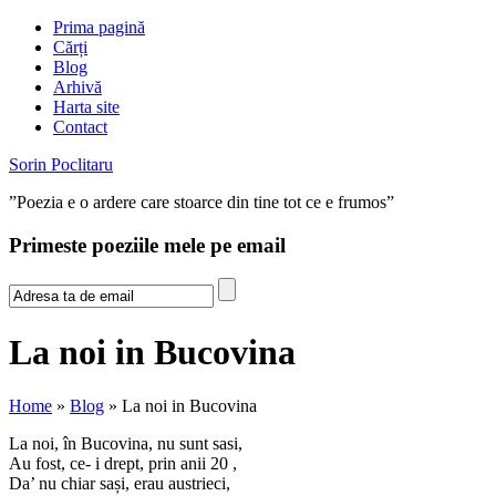
Prima pagină
Cărți
Blog
Arhivă
Harta site
Contact
Sorin Poclitaru
”Poezia e o ardere care stoarce din tine tot ce e frumos”
Primeste poeziile mele pe email
La noi in Bucovina
Home
»
Blog
» La noi in Bucovina
La noi, în Bucovina, nu sunt sasi,
Au fost, ce- i drept, prin anii 20 ,
Da’ nu chiar sași, erau austrieci,