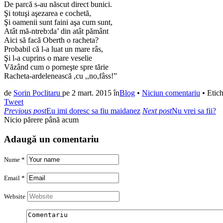
De parcă s-au născut direct bunici.
Şi totuşi aşezarea e cochetă,
Şi oamenii sunt faini aşa cum sunt,
Atât mă-ntreb:da’ din atât pământ
Aici să facă Oberth o racheta?
Probabil că l-a luat un mare râs,
Şi l-a cuprins o mare veselie
Văzând cum o porneşte spre tărie
Racheta-ardelenească ,cu ,,no,fâss!”
de
Sorin Poclitaru
pe
2 mart. 2015
în
Blog
•
Niciun comentariu
•
Etich
Tweet
Previous post
Eu imi doresc sa fiu maidanez
Next post
Nu vrei sa fii?
Nicio părere până acum
Adaugă un comentariu
Nume *
Email *
Website