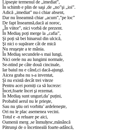
Lipseşte termenul de „imediat”,
În schimb e plin de saşi ,de „no”şi „ioi”.
Adică „imediat” nu-i chiar absent,
Dar nu înseamnă chiar „acum”,”pe loc”
De fapt înseamnă,dacă ai noroc,
„În viitor”, nici vorbă de prezent.
În Mediaş poți merge la „cafia”,
Şi poți să bei hinarsul din ulcică,
Şi nici o supărare cât de mică
Nu reuşeşte a te mânia.
În Mediaş secundele-s mai lungi,
Nici orele nu au lungimi normale,
Se-ntind pe câte două cincinale,
Iar baiul nu e când,ci dacă-ajungi.
Aicea graba nu s-a inventat,
Şi nu există decât trei viteze
Pentru acei porniți ca să lucreze:
Încet,foarte încet şi rezemat.
În Mediaş sunt unguri,da’ puțini,
Probabil aerul nu le prieşte,
Sau nu ştiu ori vorbitu’ ardeleneşte,
Ori nu le plac asemenea vecini.
Totul e -n reluare pe aici,
Oamenii merg ,se înmulțesc,mănâncă
Pătrunşi de o încetineală foarte-adâncă,