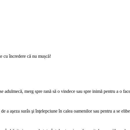
-te cu încredere că nu mușcă!
, se adulmecă, merg spre rană să o vindece sau spre inimă pentru a o fac
, de a aşeza surâs şi înţelepciune în calea oamenilor sau pentru a se elib