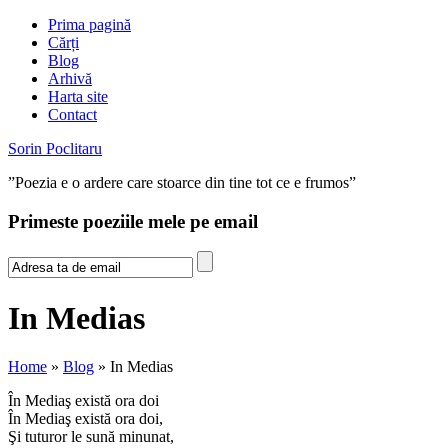
Prima pagină
Cărți
Blog
Arhivă
Harta site
Contact
Sorin Poclitaru
”Poezia e o ardere care stoarce din tine tot ce e frumos”
Primeste poeziile mele pe email
In Medias
Home
»
Blog
» In Medias
În Mediaş există ora doi
În Mediaş există ora doi,
Şi tuturor le sună minunat,