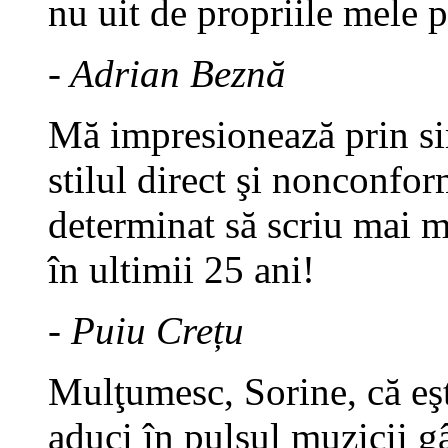
nu uit de propriile mele 
- Adrian Beznă
Mă impresionează prin sim
stilul direct şi nonconfor
determinat să scriu mai 
în ultimii 25 ani!
- Puiu Crețu
Mulţumesc, Sorine, că eşt
aduci în pulsul muzicii gâ