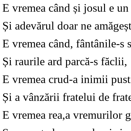
E vremea când și josul e un
Și adevărul doar ne amăgeș
E vremea când, fântânile-s 
Și raurile ard parcă-s făclii,
E vremea crud-a inimii pust
Și a vânzării fratelui de frat
E vremea rea,a vremurilor g