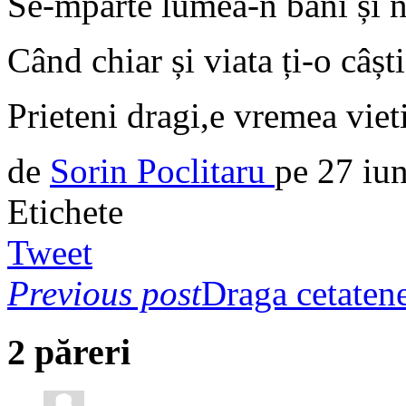
Se-mparte lumea-n bani și 
Când chiar și viata ți-o câști
Prieteni dragi,e vremea viet
de
Sorin Poclitaru
pe
27 iu
Etichete
Tweet
Previous post
Draga cetaten
2 păreri