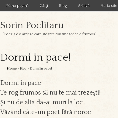
Prima pagină
Cărți
Blog
Arhivă
Harta site
Sorin Poclitaru
”Poezia e o ardere care stoarce din tine tot ce e frumos”
Dormi in pace!
Home
»
Blog
» Dormi in pace!
Dormi în pace
Te rog frumos să nu te mai trezeşti!
Şi nu de alta da-ai muri la loc…
Văzând câte-un poet fără noroc