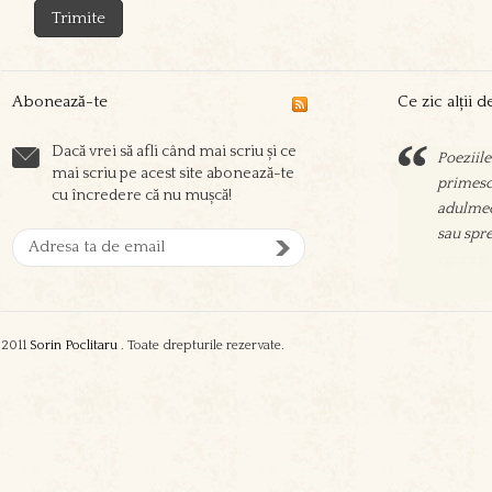
Abonează-te
Ce zic alții 
Dacă vrei să afli când mai scriu și ce
Sorin sc
mai scriu pe acest site abonează-te
prieteni
cu încredere că nu mușcă!
aşeza su
oamenil
zgura şi
2011
Sorin Poclitaru
. Toate drepturile rezervate.