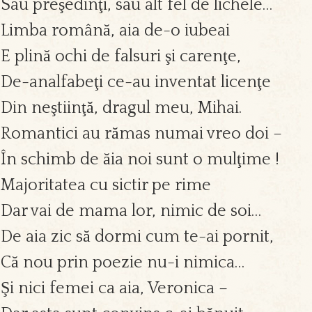
Sau preşedinţi, sau alt fel de lichele…
Limba română, aia de-o iubeai
E plină ochi de falsuri şi carenţe,
De-analfabeţi ce-au inventat licenţe
Din neştiinţă, dragul meu, Mihai.
Romantici au rămas numai vreo doi –
În schimb de ăia noi sunt o mulţime !
Majoritatea cu sictir pe rime
Dar vai de mama lor, nimic de soi…
De aia zic să dormi cum te-ai pornit,
Că nou prin poezie nu-i nimica…
Şi nici femei ca aia, Veronica –