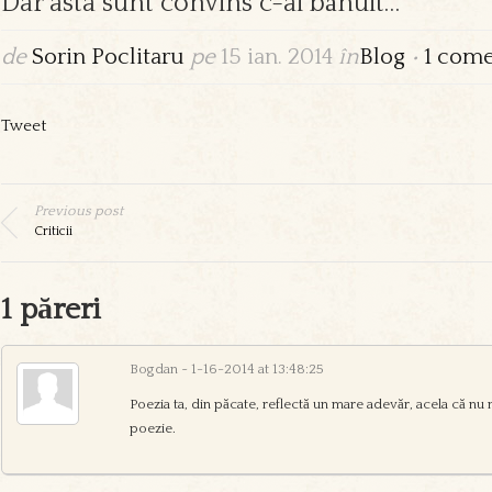
Dar asta sunt convins c-ai bănuit…
de
Sorin Poclitaru
pe
15 ian. 2014
în
Blog
•
1 come
Tweet
Previous post
Criticii
1 păreri
Bogdan
~ 1-16-2014 at 13:48:25
Poezia ta, din păcate, reflectă un mare adevăr, acela că nu 
poezie.