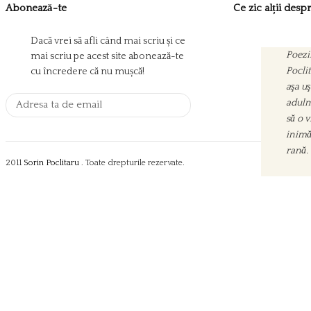
Abonează-te
Ce zic alții des
Dacă vrei să afli când mai scriu și ce
Poezii
mai scriu pe acest site abonează-te
Pocli
cu încredere că nu mușcă!
aşa uş
adulm
să o 
inimă
rană.
2011
Sorin Poclitaru
. Toate drepturile rezervate.