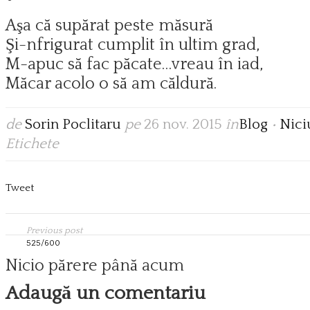
Aşa că supărat peste măsură
Şi-nfrigurat cumplit în ultim grad,
M-apuc să fac păcate…vreau în iad,
Măcar acolo o să am căldură.
de
Sorin Poclitaru
pe
26 nov. 2015
în
Blog
•
Nici
Etichete
Tweet
Previous post
525/600
Nicio părere până acum
Adaugă un comentariu