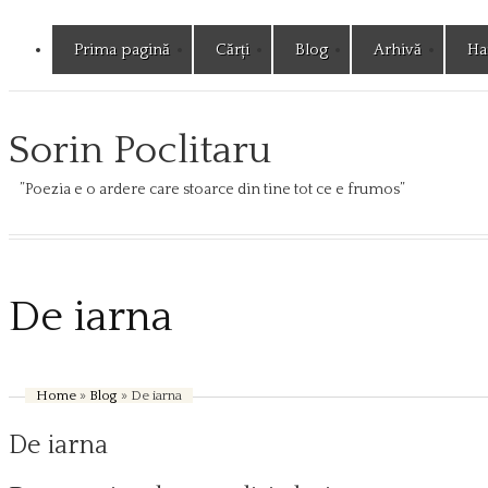
Prima pagină
Cărți
Blog
Arhivă
Har
Sorin Poclitaru
”Poezia e o ardere care stoarce din tine tot ce e frumos”
De iarna
Home
»
Blog
» De iarna
De iarna