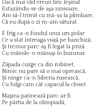
Dacă mai văd vreun liric leşinat
Extaziindu-se de aşa ninsoare,
Am să-l trimit cu mă-sa la plimbare,
Că eu după o zi m-am săturat.
E frig ca-n fundul unui urs polar
Ce a stat întreaga viață pe banchiză,
Şi tremur parc-aş fi legat la priză
Cu mâinile-n mănuşi în buzunar.
Zăpada curge ca din robinet,
Nimic nu pare să o mai oprească,
Şi ninge ca-n Siberia rusească,
Cu fulgi cam cât capacul la closet.
Maşina patinează parc-ar fi
Pe pârtia de la olimpiadă,