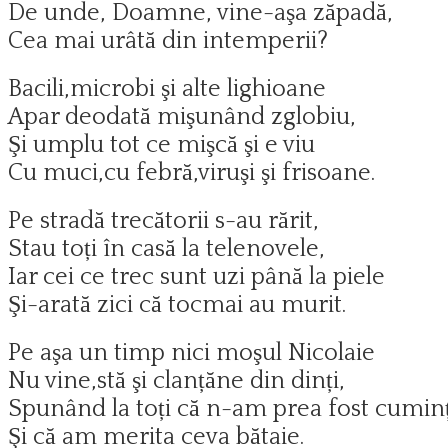
De unde, Doamne, vine-aşa zăpadă,
Cea mai urâtă din intemperii?
Bacili,microbi şi alte lighioane
Apar deodată mişunând zglobiu,
Şi umplu tot ce mişcă şi e viu
Cu muci,cu febră,viruşi şi frisoane.
Pe stradă trecătorii s-au rărit,
Stau toți în casă la telenovele,
Iar cei ce trec sunt uzi până la piele
Şi-arată zici că tocmai au murit.
Pe aşa un timp nici moşul Nicolaie
Nu vine,stă şi clanțăne din dinți,
Spunând la toți că n-am prea fost cuminț
Şi că am merita ceva bătaie.