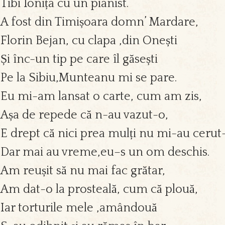
Tibi Ionița cu un pianist.
A fost din Timișoara domn’ Mardare,
Florin Bejan, cu clapa ,din Onești
Și înc-un tip pe care îl găsești
Pe la Sibiu,Munteanu mi se pare.
Eu mi-am lansat o carte, cum am zis,
Așa de repede că n-au vazut-o,
E drept că nici prea mulți nu mi-au cerut
Dar mai au vreme,eu–s un om deschis.
Am reușit să nu mai fac grătar,
Am dat-o la prosteală, cum că plouă,
Iar torturile mele ,amândouă