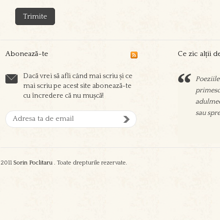
Abonează-te
Ce zic alții 
Dacă vrei să afli când mai scriu și ce
Poeziile
Sorin sc
mai scriu pe acest site abonează-te
primesc 
prieteni
cu încredere că nu mușcă!
adulmec
aşeza su
sau spre
oamenil
zgura şi
2011
Sorin Poclitaru
. Toate drepturile rezervate.