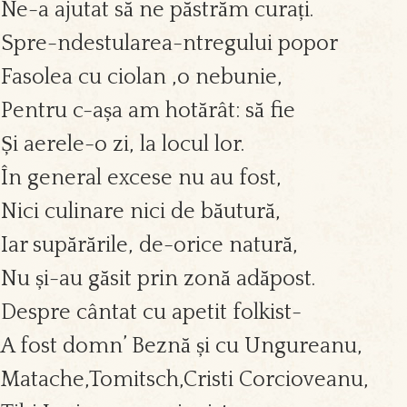
Ne-a ajutat să ne păstrăm curați.
Spre-ndestularea-ntregului popor
Fasolea cu ciolan ,o nebunie,
Pentru c-așa am hotărât: să fie
Și aerele-o zi, la locul lor.
În general excese nu au fost,
Nici culinare nici de băutură,
Iar supărările, de-orice natură,
Nu și-au găsit prin zonă adăpost.
Despre cântat cu apetit folkist-
A fost domn’ Beznă și cu Ungureanu,
Matache,Tomitsch,Cristi Corcioveanu,