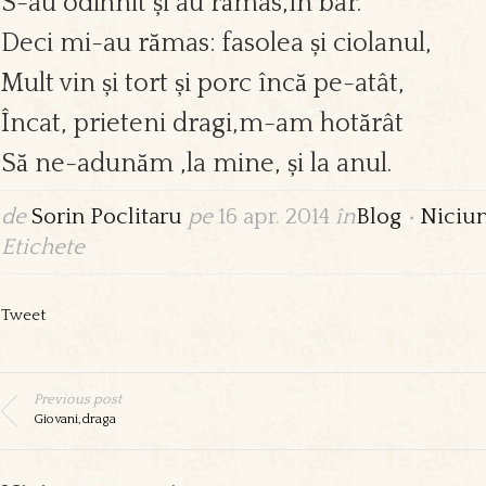
S-au odihnit și au rămas,în bar.
Deci mi-au rămas: fasolea și ciolanul,
Mult vin și tort și porc încă pe-atât,
Încat, prieteni dragi,m-am hotărât
Să ne-adunăm ,la mine, și la anul.
de
Sorin Poclitaru
pe
16 apr. 2014
în
Blog
•
Niciu
Etichete
Tweet
Previous post
Giovani,draga