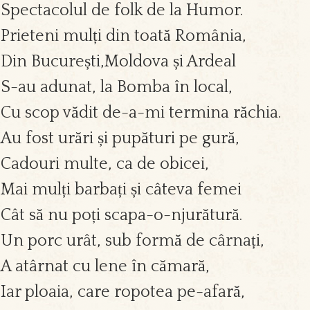
Spectacolul de folk de la Humor.
Prieteni mulți din toată România,
Din București,Moldova și Ardeal
S-au adunat, la Bomba în local,
Cu scop vădit de-a-mi termina răchia.
Au fost urări și pupături pe gură,
Cadouri multe, ca de obicei,
Mai mulți barbați și câteva femei
Cât să nu poți scapa-o-njurătură.
Un porc urât, sub formă de cârnați,
A atârnat cu lene în cămară,
Iar ploaia, care ropotea pe-afară,