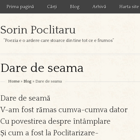
Prima pagină
Cărți
Blog
Arhivă
Harta site
Sorin Poclitaru
”Poezia e o ardere care stoarce din tine tot ce e frumos”
Dare de seama
Home
»
Blog
» Dare de seama
Dare de seamă
V-am fost rămas cumva-cumva dator
Cu povestirea despre întâmplare
Și cum a fost la Poclitarizare-