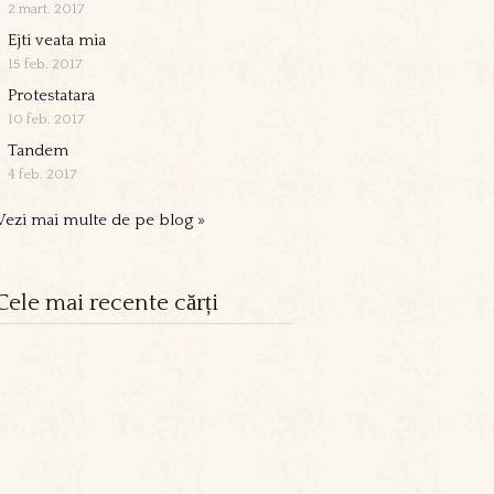
2 mart. 2017
Ejti veata mia
15 feb. 2017
Protestatara
10 feb. 2017
Tandem
4 feb. 2017
Vezi mai multe de pe blog »
Cele mai recente cărți