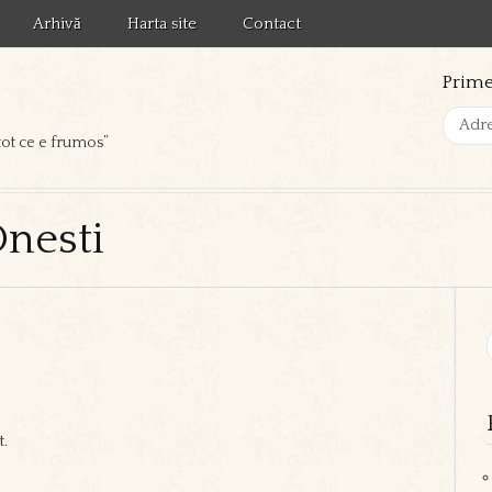
Arhivă
Harta site
Contact
Prime
tot ce e frumos”
Onesti
t.