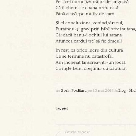
Pe-acel noroc izvorâtor de-angoasă,
Că îl chemase coana preuteasă
Până acasă, pe motiv de card.
Şi el concluziona, venind,săracul,
Purtându-şi grav prin biblioteci sutana,
Că: dacă banu-i ochiul lui satana,
Atuncea cardul tre’ să fie dracul!
În rest, ca orice lucru din cultură
Ce se termină nu catastrofal,
Am încheiat lansarea-ntr-un local,
Ca nişte buni creştini… cu băutură!
de
Sorin Poclitaru
pe
10 mai 2014
în
Blog
•
Nic
Tweet
Previous post