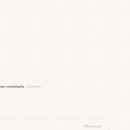
iun comentariu
•
Etichete
Next post