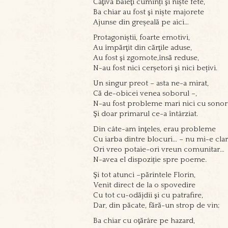
Câţiva băieţi cuminți şi niște fete,
Ba chiar au fost şi niște majorete
Ajunse din greșeală pe aici…
Protagoniștii, foarte emotivi,
Au împărţit din cărţile aduse,
Au fost şi zgomote,însă reduse,
N-au fost nici cerșetori şi nici bețivi.
Un singur preot – asta ne-a mirat,
Că de-obicei venea soborul –,
N-au fost probleme mari nici cu sonor
Şi doar primarul ce-a întârziat.
Din câte-am înţeles, erau probleme
Cu iarba dintre blocuri… – nu mi-e clar
Ori vreo potaie-ori vreun comunitar…
N-avea el dispoziție spre poeme.
Şi tot atunci –părintele Florin,
Venit direct de la o spovedire
Cu tot cu-odăjdii şi cu patrafire,
Dar, din păcate, fără-un strop de vin;
Ba chiar cu oţărâre pe hazard,