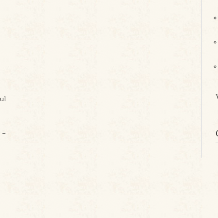
ul
 –