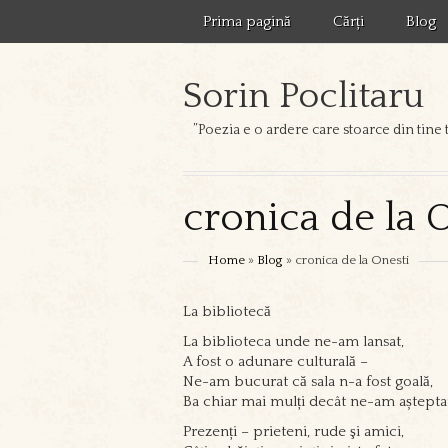
Prima pagină
Cărți
Blog
Sorin Poclitaru
”Poezia e o ardere care stoarce din tine 
cronica de la 
Home
»
Blog
» cronica de la Onesti
La bibliotecă
La biblioteca unde ne-am lansat,
A fost o adunare culturală –
Ne-am bucurat că sala n-a fost goală,
Ba chiar mai mulți decât ne-am aștepta
Prezenți – prieteni, rude şi amici,