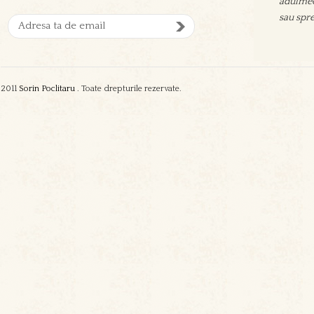
adulmec
aşeza su
sau spre
oamenil
zgura şi
2011
Sorin Poclitaru
. Toate drepturile rezervate.