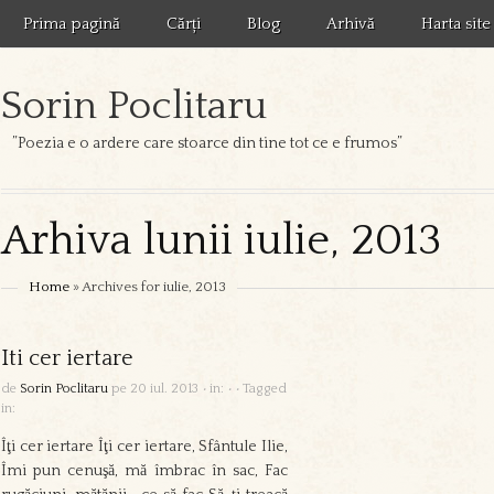
Prima pagină
Cărți
Blog
Arhivă
Harta site
Sorin Poclitaru
”Poezia e o ardere care stoarce din tine tot ce e frumos”
Arhiva lunii iulie, 2013
Home
» Archives for iulie, 2013
Iti cer iertare
de
Sorin Poclitaru
pe
20 iul. 2013
•
in:
•
•
Tagged
in:
Îţi cer iertare Îţi cer iertare, Sfântule Ilie,
Îmi pun cenuşă, mă îmbrac în sac, Fac