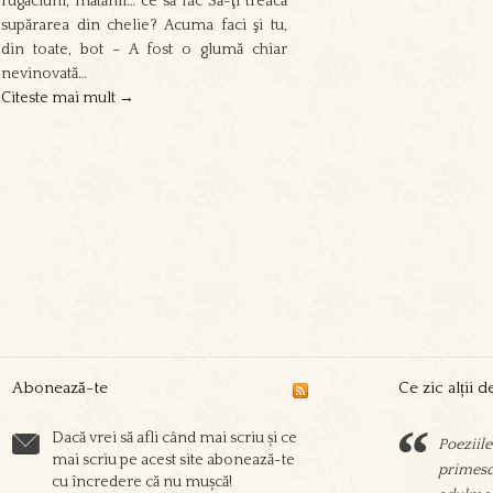
rugăciuni, mătănii… ce să fac Să-ţi treacă
supărarea din chelie? Acuma faci şi tu,
din toate, bot – A fost o glumă chiar
nevinovată…
Citeste mai mult →
Abonează-te
Ce zic alții 
Dacă vrei să afli când mai scriu și ce
Poeziile
Sorin sc
mai scriu pe acest site abonează-te
primesc 
prieteni
cu încredere că nu mușcă!